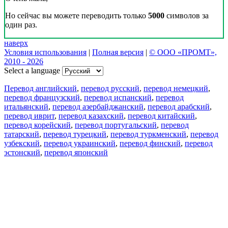
Но сейчас вы можете переводить только
5000
символов за
один раз.
наверх
Условия использования
|
Полная версия
|
© ООО «ПРОМТ»,
2010 - 2026
Select a language
Перевод английский
,
перевод русский
,
перевод немецкий
,
перевод французский
,
перевод испанский
,
перевод
итальянский
,
перевод азербайджанский
,
перевод арабский
,
перевод иврит
,
перевод казахский
,
перевод китайский
,
перевод корейский
,
перевод португальский
,
перевод
татарский
,
перевод турецкий
,
перевод туркменский
,
перевод
узбекский
,
перевод украинский
,
перевод финский
,
перевод
эстонский
,
перевод японский
Возможности
Перевод текста
Примеры употребления
Склонение и спряжение
Наш блог