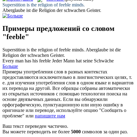
Superstition is the religion of
feeble
minds.
Aberglaube ist die Religion der
schwachen
Geister.
Примеры предложений со словом
"feeble"
Superstition is the religion of
feeble
minds.
Aberglaube ist die
Religion der
schwachen
Geister.
Every man has his
feeble
Jeder Mann hat seine Schwäche
Больше
Примеры употребления слов в разных контекстах
предоставляются исключительно в лингвистических целях, т.
е. для изучения употребления слов в одном языке и вариантов
их перевода на другой. Все образцы собраны автоматически
из открытых источников с помощью технологии поиска на
основе двуязычных данных. Если вы обнаружили
орфографическую, пунктуационную или иную ошибку в
оригинале или переводе, используйте опцию "Сообщить о
проблеме" или
напишите нам
Ваш текст переведен частично.
Вы можете переводить не более
5000
символов за один раз.