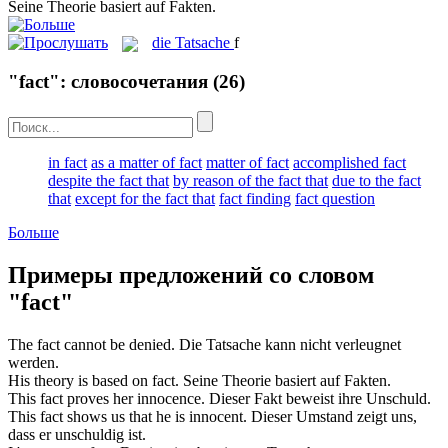
Seine Theorie basiert auf
Fakten
.
die
Tatsache
f
"fact": словосочетания
(26)
in fact
as a matter of fact
matter of fact
accomplished fact
despite the fact that
by reason of the fact that
due to the fact
that
except for the fact that
fact finding
fact question
Больше
Примеры предложений со словом
"fact"
The
fact
cannot be denied.
Die
Tatsache
kann nicht verleugnet
werden.
His theory is based on
fact
.
Seine Theorie basiert auf
Fakten
.
This
fact
proves her innocence.
Dieser
Fakt
beweist ihre Unschuld.
This
fact
shows us that he is innocent.
Dieser
Umstand
zeigt uns,
dass er unschuldig ist.