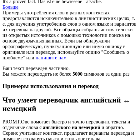
It's a proven
fact
.
Das ist eine bewiesene
Tatsache
.
Больше
Примеры употребления слов в разных контекстах
предоставляются исключительно в лингвистических целях, т.
е. для изучения употребления слов в одном языке и вариантов
их перевода на другой. Все образцы собраны автоматически
из открытых источников с помощью технологии поиска на
основе двуязычных данных. Если вы обнаружили
орфографическую, пунктуационную или иную ошибку в
оригинале или переводе, используйте опцию "Сообщить о
проблеме" или
напишите нам
Ваш текст переведен частично.
Вы можете переводить не более
5000
символов за один раз.
Примеры использования и перевод
Что умеет переводчик английский ↔
немецкий
PROMT.One помогает быстро и точно переводить тексты и
отдельные слова
с английского на немецкий
и обратно.
Сервис учитывает контекст, предлагает варианты перевода и
помогает сохранять смысл и стиль оригинала.