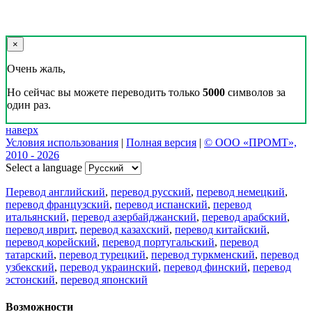
×
Очень жаль,
Но сейчас вы можете переводить только
5000
символов за
один раз.
наверх
Условия использования
|
Полная версия
|
© ООО «ПРОМТ»,
2010 - 2026
Select a language
Перевод английский
,
перевод русский
,
перевод немецкий
,
перевод французский
,
перевод испанский
,
перевод
итальянский
,
перевод азербайджанский
,
перевод арабский
,
перевод иврит
,
перевод казахский
,
перевод китайский
,
перевод корейский
,
перевод португальский
,
перевод
татарский
,
перевод турецкий
,
перевод туркменский
,
перевод
узбекский
,
перевод украинский
,
перевод финский
,
перевод
эстонский
,
перевод японский
Возможности