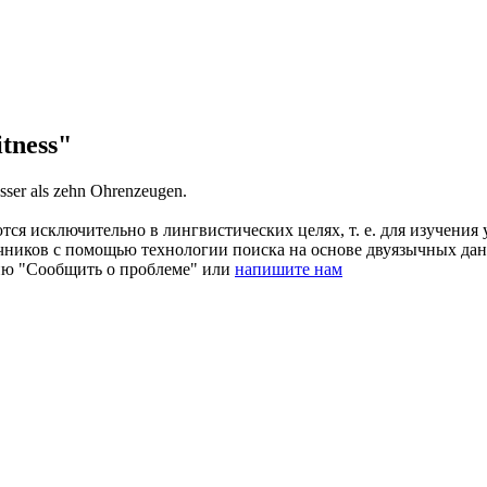
tness"
esser als zehn Ohrenzeugen.
ся исключительно в лингвистических целях, т. е. для изучения 
очников с помощью технологии поиска на основе двуязычных д
ию "Сообщить о проблеме" или
напишите нам