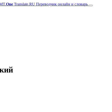
MT.
One
Translate.RU Переводчик онлайн и словарь
цкий