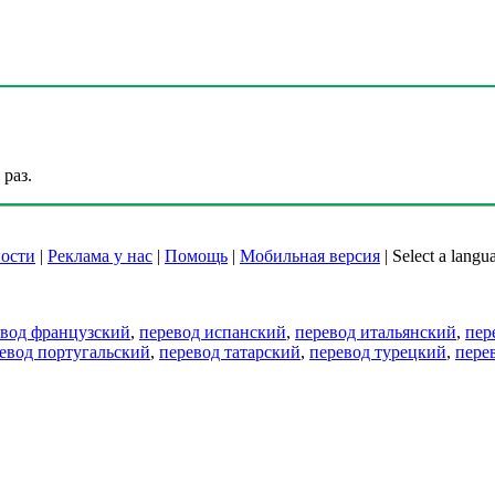
раз.
ости
|
Реклама у нас
|
Помощь
|
Мобильная версия
|
Select a langu
евод французский
,
перевод испанский
,
перевод итальянский
,
пер
евод португальский
,
перевод татарский
,
перевод турецкий
,
пере