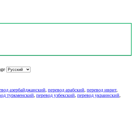
age
евод азербайджанский
,
перевод арабский
,
перевод иврит
,
вод туркменский
,
перевод узбекский
,
перевод украинский
,