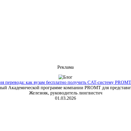
Реклама
 перевода: как вузам бесплатно получить CAT-систему PROMT T
енный Академической программе компании PROMT для представит
Железняк, руководитель лингвистич
01.03.2026