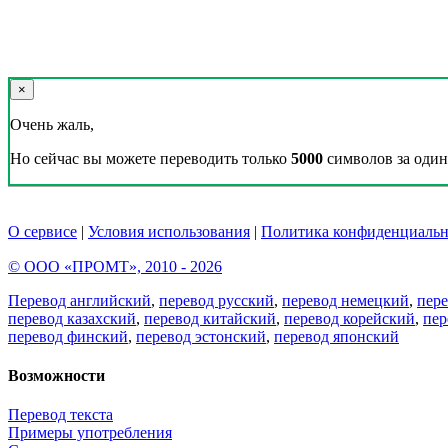
×
Очень жаль,
Но сейчас вы можете переводить только
5000
символов за один 
О сервисе
|
Условия использования
|
Политика конфиденциальн
© ООО «ПРОМТ», 2010 - 2026
Перевод английский
,
перевод русский
,
перевод немецкий
,
пер
перевод казахский
,
перевод китайский
,
перевод корейский
,
пер
перевод финский
,
перевод эстонский
,
перевод японский
Возможности
Перевод текста
Примеры употребления