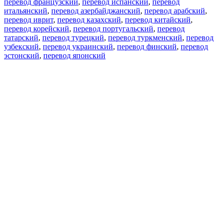
перевод французский
,
перевод испанский
,
перевод
итальянский
,
перевод азербайджанский
,
перевод арабский
,
перевод иврит
,
перевод казахский
,
перевод китайский
,
перевод корейский
,
перевод португальский
,
перевод
татарский
,
перевод турецкий
,
перевод туркменский
,
перевод
узбекский
,
перевод украинский
,
перевод финский
,
перевод
эстонский
,
перевод японский
Возможности
Перевод текста
Примеры употребления
Склонение и спряжение
Наш блог
Бесплатные приложения
PROMT.One для iOS
PROMT.One для Android
Предложения
Для разработчиков