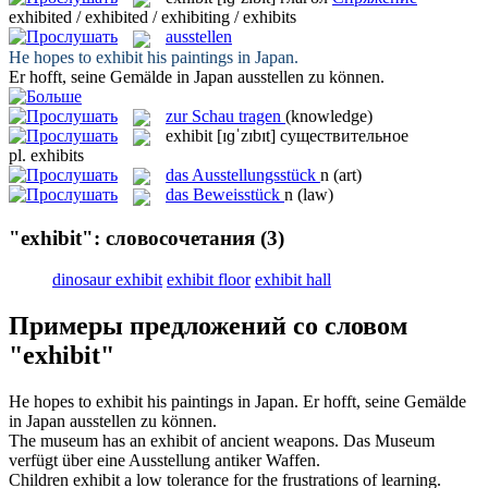
exhibited / exhibited / exhibiting / exhibits
ausstellen
He hopes to
exhibit
his paintings in Japan.
Er hofft, seine Gemälde in Japan
ausstellen
zu können.
zur Schau tragen
(knowledge)
exhibit
[ɪɡˈzɪbɪt]
существительное
pl.
exhibits
das
Ausstellungsstück
n
(art)
das
Beweisstück
n
(law)
"exhibit": словосочетания
(3)
dinosaur exhibit
exhibit floor
exhibit hall
Примеры предложений со словом
"exhibit"
He hopes to
exhibit
his paintings in Japan.
Er hofft, seine Gemälde
in Japan
ausstellen
zu können.
The museum has an
exhibit
of ancient weapons.
Das Museum
verfügt über eine
Ausstellung
antiker Waffen.
Children
exhibit
a low tolerance for the frustrations of learning.