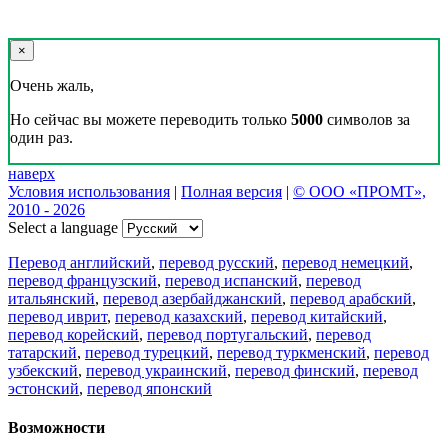
×
Очень жаль,
Но сейчас вы можете переводить только
5000
символов за
один раз.
наверх
Условия использования
|
Полная версия
|
© ООО «ПРОМТ»,
2010 - 2026
Select a language
Перевод английский
,
перевод русский
,
перевод немецкий
,
перевод французский
,
перевод испанский
,
перевод
итальянский
,
перевод азербайджанский
,
перевод арабский
,
перевод иврит
,
перевод казахский
,
перевод китайский
,
перевод корейский
,
перевод португальский
,
перевод
татарский
,
перевод турецкий
,
перевод туркменский
,
перевод
узбекский
,
перевод украинский
,
перевод финский
,
перевод
эстонский
,
перевод японский
Возможности