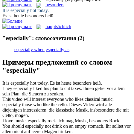
besonders
It is
especially
hot today.
Es ist heute
besonders
heiß.
hauptsächlich
"especially": словосочетания
(2)
especially when
especially as
Примеры предложений со словом
"especially"
It is
especially
hot today.
Es ist heute
besonders
heiß.
They
especially
liked his plan to cut taxes.
Ihnen gefiel
vor allem
sein Plan, die Steuern zu senken.
This video will interest everyone who likes classical music,
especially
those who like the cello.
Dieses Video wird alle
diejenigen interessieren, die klassische Musik,
insbesondere
die mit
Cello, mögen.
I love music,
especially
rock.
Ich mag Musik,
besonders
Rock.
You should
especially
not drink on an empty stomach.
Ihr solltet
vor
allem
nicht auf leeren Magen trinken.