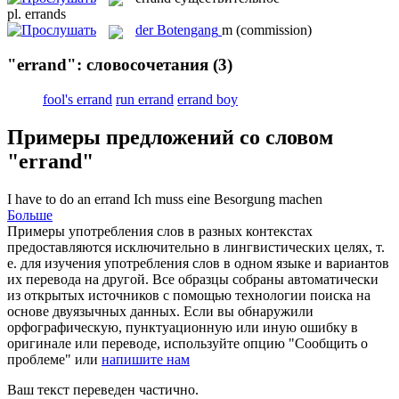
pl.
errands
der
Botengang
m
(commission)
"errand": словосочетания
(3)
fool's errand
run errand
errand boy
Примеры предложений со словом
"errand"
I have to do an
errand
Ich muss eine Besorgung machen
Больше
Примеры употребления слов в разных контекстах
предоставляются исключительно в лингвистических целях, т.
е. для изучения употребления слов в одном языке и вариантов
их перевода на другой. Все образцы собраны автоматически
из открытых источников с помощью технологии поиска на
основе двуязычных данных. Если вы обнаружили
орфографическую, пунктуационную или иную ошибку в
оригинале или переводе, используйте опцию "Сообщить о
проблеме" или
напишите нам
Ваш текст переведен частично.