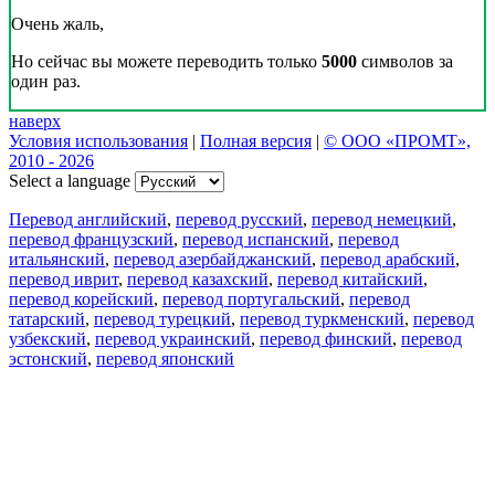
Очень жаль,
Но сейчас вы можете переводить только
5000
символов за
один раз.
наверх
Условия использования
|
Полная версия
|
© ООО «ПРОМТ»,
2010 - 2026
Select a language
Перевод английский
,
перевод русский
,
перевод немецкий
,
перевод французский
,
перевод испанский
,
перевод
итальянский
,
перевод азербайджанский
,
перевод арабский
,
перевод иврит
,
перевод казахский
,
перевод китайский
,
перевод корейский
,
перевод португальский
,
перевод
татарский
,
перевод турецкий
,
перевод туркменский
,
перевод
узбекский
,
перевод украинский
,
перевод финский
,
перевод
эстонский
,
перевод японский
Возможности
Перевод текста
Примеры употребления
Склонение и спряжение