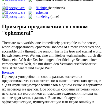
- / -
flüchtig
(happiness)
ephemer
kurzlebig
(time)
Примеры предложений со словом
"ephemeral"
There are two worlds: one immediately perceptible to the senses,
world of appearances,
ephemeral
shadow of a more concealed one,
accessible only through the reason; this is the true and eternal world.
Es existieren zwei Welten: eine unmittelbar wahrnehmbar durch die
Sinne, eine Welt der Erscheinungen, der
flüchtige
Schatten einer
verborgeneren Welt, die nur durch den Verstand erschließbar ist;
dies ist die wahre und ewige Welt.
Больше
Примеры употребления слов в разных контекстах
предоставляются исключительно в лингвистических целях, т.
е. для изучения употребления слов в одном языке и вариантов
их перевода на другой. Все образцы собраны автоматически
из открытых источников с помощью технологии поиска на
основе двуязычных данных. Если вы обнаружили
орфографическую, пунктуационную или иную ошибку в