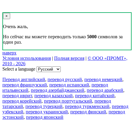
×
Очень жаль,
Но сейчас вы можете переводить только
5000
символов за
один раз.
наверх
Условия использования
|
Полная версия
|
© ООО «ПРОМТ»,
2010 - 2026
Select a language
Перевод английский
,
перевод русский
,
перевод немецкий
,
перевод французский
,
перевод испанский
,
перевод
итальянский
,
перевод азербайджанский
,
перевод арабский
,
перевод иврит
,
перевод казахский
,
перевод китайский
,
перевод корейский
,
перевод португальский
,
перевод
татарский
,
перевод турецкий
,
перевод туркменский
,
перевод
узбекский
,
перевод украинский
,
перевод финский
,
перевод
эстонский
,
перевод японский
Возможности