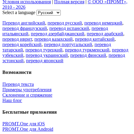
Условия использования
|
Полная версия
|
© ООО «ПРОМТ»,
2010 - 2026
Select a language
Перевод английский
,
перевод русский
,
перевод немецкий
,
перевод французский
,
перевод испанский
,
перевод
итальянский
,
перевод азербайджанский
,
перевод арабский
,
перевод иврит
,
перевод казахский
,
перевод китайский
,
перевод корейский
,
перевод португальский
,
перевод
татарский
,
перевод турецкий
,
перевод туркменский
,
перевод
узбекский
,
перевод украинский
,
перевод финский
,
перевод
эстонский
,
перевод японский
Возможности
Перевод текста
Примеры употребления
Склонение и спряжение
Наш блог
Бесплатные приложения
PROMT.One для iOS
PROMT.One для Android