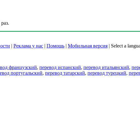
раз.
ости
|
Реклама у нас
|
Помощь
|
Мобильная версия
|
Select a langu
евод французский
,
перевод испанский
,
перевод итальянский
,
пер
евод португальский
,
перевод татарский
,
перевод турецкий
,
пере