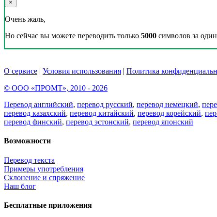
×
Очень жаль,
Но сейчас вы можете переводить только
5000
символов за один 
О сервисе
|
Условия использования
|
Политика конфиденциальн
© ООО «ПРОМТ», 2010 - 2026
Перевод английский
,
перевод русский
,
перевод немецкий
,
пер
перевод казахский
,
перевод китайский
,
перевод корейский
,
пер
перевод финский
,
перевод эстонский
,
перевод японский
Возможности
Перевод текста
Примеры употребления
Склонение и спряжение
Наш блог
Бесплатные приложения