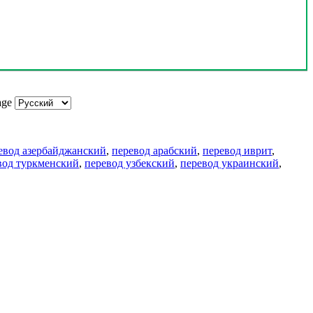
age
евод азербайджанский
,
перевод арабский
,
перевод иврит
,
вод туркменский
,
перевод узбекский
,
перевод украинский
,