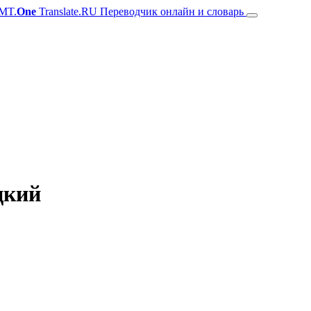
MT.
One
Translate.RU Переводчик онлайн и словарь
цкий