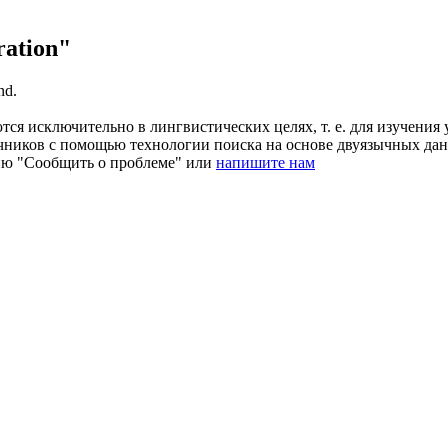
ation"
nd.
ся исключительно в лингвистических целях, т. е. для изучения 
очников с помощью технологии поиска на основе двуязычных д
ию "Сообщить о проблеме" или
напишите нам