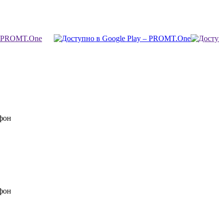
фон
фон