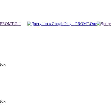
фон
фон