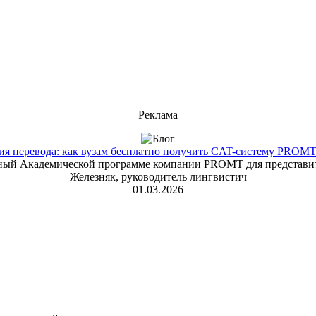
Реклама
 перевода: как вузам бесплатно получить CAT-систему PROMT T
енный Академической программе компании PROMT для представит
Железняк, руководитель лингвистич
01.03.2026