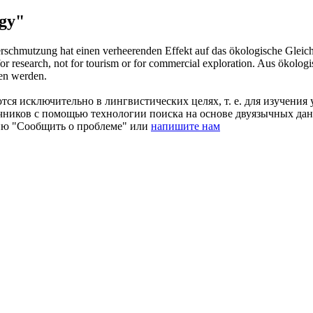
gy"
schmutzung hat einen verheerenden Effekt auf das ökologische Gleich
for research, not for tourism or for commercial exploration.
Aus ökologis
sen werden.
ся исключительно в лингвистических целях, т. е. для изучения 
очников с помощью технологии поиска на основе двуязычных д
ию "Сообщить о проблеме" или
напишите нам