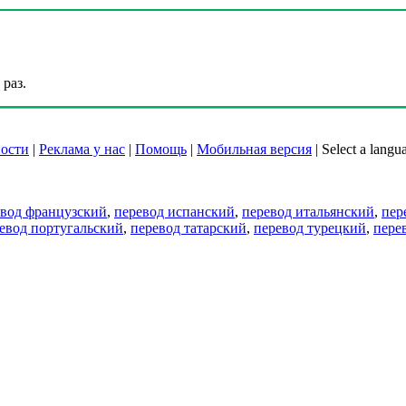
раз.
ости
|
Реклама у нас
|
Помощь
|
Мобильная версия
|
Select a langu
евод французский
,
перевод испанский
,
перевод итальянский
,
пер
евод португальский
,
перевод татарский
,
перевод турецкий
,
пере