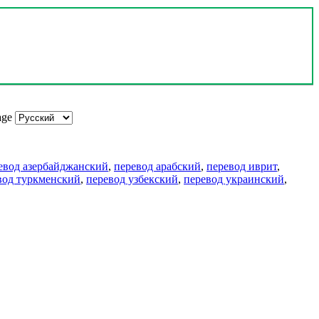
age
евод азербайджанский
,
перевод арабский
,
перевод иврит
,
вод туркменский
,
перевод узбекский
,
перевод украинский
,