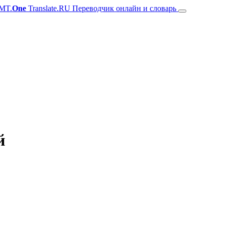
MT.
One
Translate.RU Переводчик онлайн и словарь
й