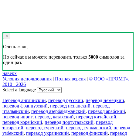
×
Очень жаль,
Но сейчас вы можете переводить только
5000
символов за
один раз.
наверх
Условия использования
|
Полная версия
|
© ООО «ПРОМТ»,
2010 - 2026
Select a language
Перевод английский
,
перевод русский
,
перевод немецкий
,
перевод французский
,
перевод испанский
,
перевод
итальянский
,
перевод азербайджанский
,
перевод арабский
,
перевод иврит
,
перевод казахский
,
перевод китайский
,
перевод корейский
,
перевод португальский
,
перевод
татарский
,
перевод турецкий
,
перевод туркменский
,
перевод
узбекский
,
перевод украинский
,
перевод финский
,
перевод