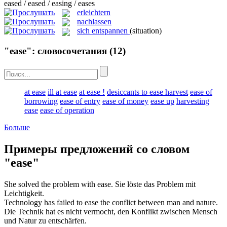
eased / eased / easing / eases
erleichtern
nachlassen
sich entspannen
(situation)
"ease": словосочетания
(12)
at ease
ill at ease
at ease !
desiccants to ease harvest
ease of
borrowing
ease of entry
ease of money
ease up
harvesting
ease
ease of operation
Больше
Примеры предложений со словом
"ease"
She solved the problem with
ease
.
Sie löste das Problem mit
Leichtigkeit
.
Technology has failed to
ease
the conflict between man and nature.
Die Technik hat es nicht vermocht, den Konflikt zwischen Mensch
und Natur zu
entschärfen
.