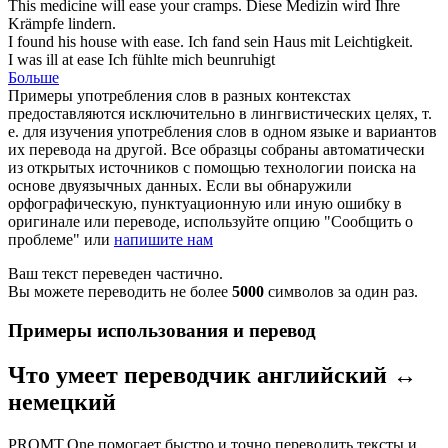
This medicine will
ease
your cramps.
Diese Medizin wird Ihre
Krämpfe
lindern
.
I found his house with
ease
.
Ich fand sein Haus mit
Leichtigkeit
.
I was ill at
ease
Ich fühlte mich beunruhigt
Больше
Примеры употребления слов в разных контекстах
предоставляются исключительно в лингвистических целях, т.
е. для изучения употребления слов в одном языке и вариантов
их перевода на другой. Все образцы собраны автоматически
из открытых источников с помощью технологии поиска на
основе двуязычных данных. Если вы обнаружили
орфографическую, пунктуационную или иную ошибку в
оригинале или переводе, используйте опцию "Сообщить о
проблеме" или
напишите нам
Ваш текст переведен частично.
Вы можете переводить не более
5000
символов за один раз.
Примеры использования и перевод
Что умеет переводчик английский ↔
немецкий
PROMT.One помогает быстро и точно переводить тексты и