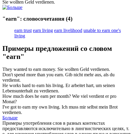
Sie wollten Geld
verdienen
.
"earn": словосочетания
(4)
earn trust
earn living
earn livelihood
unable to earn one's
living
Примеры предложений со словом
"earn"
They wanted to
earn
money.
Sie wollten Geld
verdienen
.
Don't spend more than you
earn
.
Gib nicht mehr aus, als du
verdienst
.
He works hard to
earn
his living.
Er arbeitet hart, um seinen
Lebensunterhalt zu
verdienen
.
How much does he
earn
per month?
Wie viel
verdient
er pro
Monat?
I've got to
earn
my own living.
Ich muss mir selbst mein Brot
verdienen
.
Больше
Примеры употребления слов в разных контекстах
предоставляются исключительно в лингвистических целях, т.
е. для изучения употребления слов в одном языке и вариантов