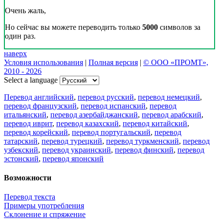
Очень жаль,
Но сейчас вы можете переводить только
5000
символов за
один раз.
наверх
Условия использования
|
Полная версия
|
© ООО «ПРОМТ»,
2010 - 2026
Select a language
Перевод английский
,
перевод русский
,
перевод немецкий
,
перевод французский
,
перевод испанский
,
перевод
итальянский
,
перевод азербайджанский
,
перевод арабский
,
перевод иврит
,
перевод казахский
,
перевод китайский
,
перевод корейский
,
перевод португальский
,
перевод
татарский
,
перевод турецкий
,
перевод туркменский
,
перевод
узбекский
,
перевод украинский
,
перевод финский
,
перевод
эстонский
,
перевод японский
Возможности
Перевод текста
Примеры употребления
Склонение и спряжение