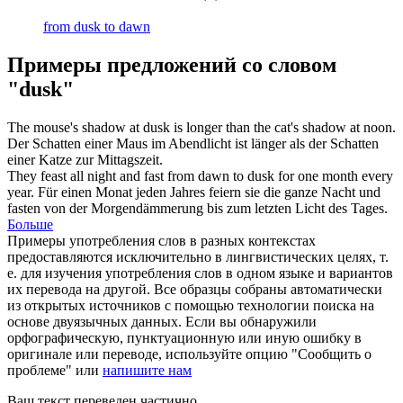
from dusk to dawn
Примеры предложений со словом
"dusk"
The mouse's shadow at
dusk
is longer than the cat's shadow at noon.
Der Schatten einer Maus im Abendlicht ist länger als der Schatten
einer Katze zur Mittagszeit.
They feast all night and fast from dawn to
dusk
for one month every
year.
Für einen Monat jeden Jahres feiern sie die ganze Nacht und
fasten von der Morgendämmerung bis zum letzten Licht des Tages.
Больше
Примеры употребления слов в разных контекстах
предоставляются исключительно в лингвистических целях, т.
е. для изучения употребления слов в одном языке и вариантов
их перевода на другой. Все образцы собраны автоматически
из открытых источников с помощью технологии поиска на
основе двуязычных данных. Если вы обнаружили
орфографическую, пунктуационную или иную ошибку в
оригинале или переводе, используйте опцию "Сообщить о
проблеме" или
напишите нам
Ваш текст переведен частично.