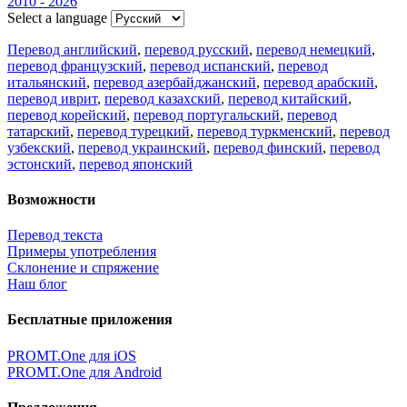
2010 - 2026
Select a language
Перевод английский
,
перевод русский
,
перевод немецкий
,
перевод французский
,
перевод испанский
,
перевод
итальянский
,
перевод азербайджанский
,
перевод арабский
,
перевод иврит
,
перевод казахский
,
перевод китайский
,
перевод корейский
,
перевод португальский
,
перевод
татарский
,
перевод турецкий
,
перевод туркменский
,
перевод
узбекский
,
перевод украинский
,
перевод финский
,
перевод
эстонский
,
перевод японский
Возможности
Перевод текста
Примеры употребления
Склонение и спряжение
Наш блог
Бесплатные приложения
PROMT.One для iOS
PROMT.One для Android