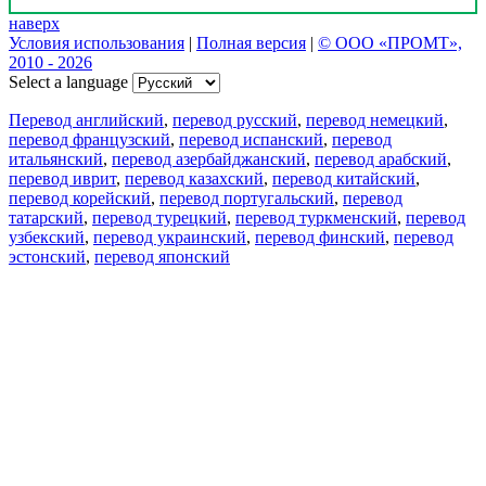
наверх
Условия использования
|
Полная версия
|
© ООО «ПРОМТ»,
2010 - 2026
Select a language
Перевод английский
,
перевод русский
,
перевод немецкий
,
перевод французский
,
перевод испанский
,
перевод
итальянский
,
перевод азербайджанский
,
перевод арабский
,
перевод иврит
,
перевод казахский
,
перевод китайский
,
перевод корейский
,
перевод португальский
,
перевод
татарский
,
перевод турецкий
,
перевод туркменский
,
перевод
узбекский
,
перевод украинский
,
перевод финский
,
перевод
эстонский
,
перевод японский
Возможности
Перевод текста
Примеры употребления
Склонение и спряжение
Наш блог
Бесплатные приложения
PROMT.One для iOS