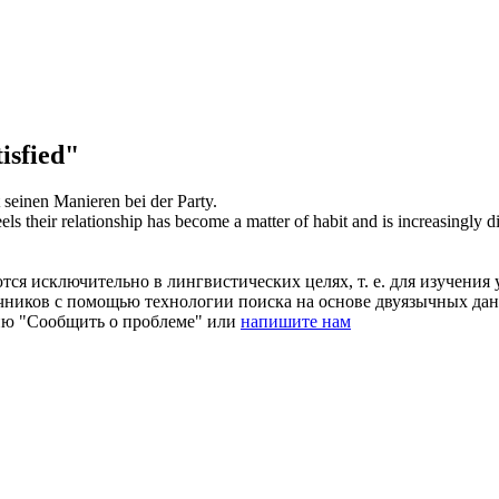
isfied"
 seinen Manieren bei der Party.
els their relationship has become a matter of habit and is increasingly
d
ся исключительно в лингвистических целях, т. е. для изучения 
очников с помощью технологии поиска на основе двуязычных д
ию "Сообщить о проблеме" или
напишите нам