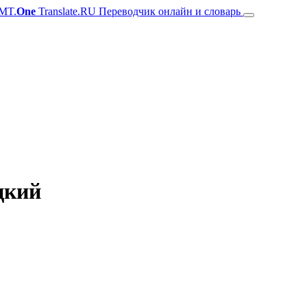
MT.
One
Translate.RU Переводчик онлайн и словарь
ецкий