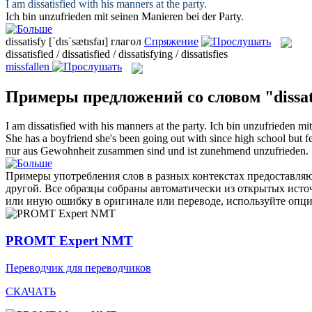
I am
dissatisfied
with his manners at the party.
Ich bin
unzufrieden
mit seinen Manieren bei der Party.
dissatisfy
[ˈdɪsˈsætɪsfaɪ]
глагол
Спряжение
dissatisfied / dissatisfied / dissatisfying / dissatisfies
missfallen
Примеры предложений со словом "dissat
I am
dissatisfied
with his manners at the party.
Ich bin
unzufrieden
mit
She has a boyfriend she's been going out with since high school but fe
nur aus Gewohnheit zusammen sind und ist zunehmend
unzufrieden
.
Примеры употребления слов в разных контекстах предоставляют
другой. Все образцы собраны автоматически из открытых ист
или иную ошибку в оригинале или переводе, используйте опц
PROMT Expert NMT
Переводчик для переводчиков
СКАЧАТЬ