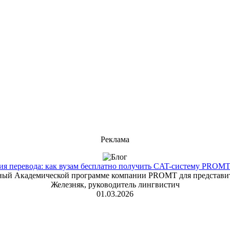
Реклама
 перевода: как вузам бесплатно получить CAT-систему PROMT T
енный Академической программе компании PROMT для представит
Железняк, руководитель лингвистич
01.03.2026