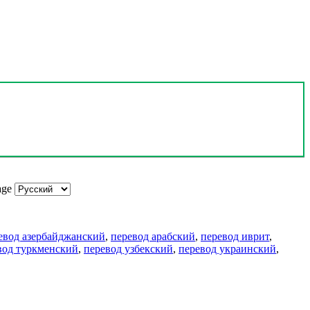
age
евод азербайджанский
,
перевод арабский
,
перевод иврит
,
вод туркменский
,
перевод узбекский
,
перевод украинский
,