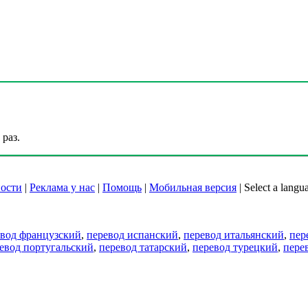
раз.
ости
|
Реклама у нас
|
Помощь
|
Мобильная версия
|
Select a langu
евод французский
,
перевод испанский
,
перевод итальянский
,
пер
евод португальский
,
перевод татарский
,
перевод турецкий
,
пере