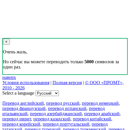
×
Очень жаль,
Но сейчас вы можете переводить только
5000
символов за
один раз.
наверх
Условия использования
|
Полная версия
|
© ООО «ПРОМТ»,
2010 - 2026
Select a language
Перевод английский
,
перевод русский
,
перевод немецкий
,
перевод французский
,
перевод испанский
,
перевод
итальянский
,
перевод азербайджанский
,
перевод арабский
,
перевод иврит
,
перевод казахский
,
перевод китайский
,
перевод корейский
,
перевод португальский
,
перевод
татарский
,
перевод турецкий
,
перевод туркменский
,
перевод