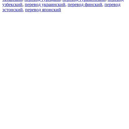
узбекский
,
перевод украинский
,
перевод финский
,
перевод
эстонский
,
перевод японский
Возможности
Перевод текста
Примеры употребления
Склонение и спряжение
Наш блог
Бесплатные приложения
PROMT.One для iOS
PROMT.One для Android
Предложения
Для разработчиков
Копировать текст
Копировать перевод
Сообщить о проблеме