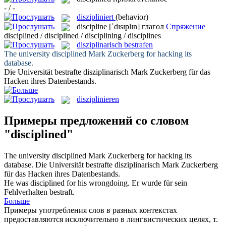
- / -
diszipliniert
(behavior)
discipline
[ˈdɪsɪplɪn]
глагол
Спряжение
disciplined / disciplined / disciplining / disciplines
disziplinarisch bestrafen
The university
disciplined
Mark Zuckerberg for hacking its
database.
Die Universität
bestrafte disziplinarisch
Mark Zuckerberg für das
Hacken ihres Datenbestands.
disziplinieren
Примеры предложений со словом
"disciplined"
The university
disciplined
Mark Zuckerberg for hacking its
database.
Die Universität
bestrafte disziplinarisch
Mark Zuckerberg
für das Hacken ihres Datenbestands.
He was
disciplined
for his wrongdoing.
Er wurde für sein
Fehlverhalten bestraft.
Больше
Примеры употребления слов в разных контекстах
предоставляются исключительно в лингвистических целях, т.