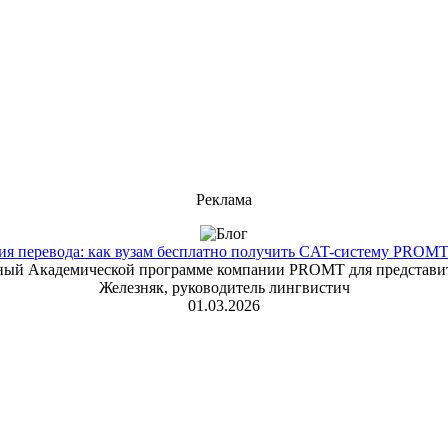
Реклама
 перевода: как вузам бесплатно получить CAT-систему PROMT T
енный Академической программе компании PROMT для представит
Железняк, руководитель лингвистич
01.03.2026