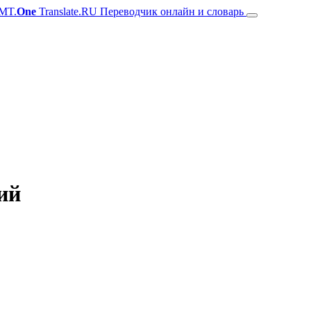
MT.
One
Translate.RU Переводчик онлайн и словарь
ий