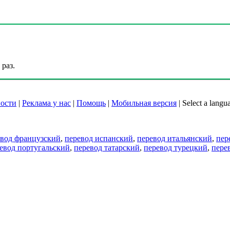
раз.
ости
|
Реклама у нас
|
Помощь
|
Мобильная версия
|
Select a langu
евод французский
,
перевод испанский
,
перевод итальянский
,
пер
евод португальский
,
перевод татарский
,
перевод турецкий
,
пере