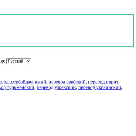
age
евод азербайджанский
,
перевод арабский
,
перевод иврит
,
вод туркменский
,
перевод узбекский
,
перевод украинский
,