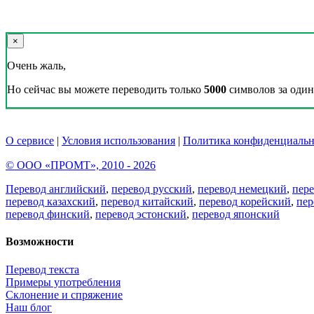
×
Очень жаль,
Но сейчас вы можете переводить только
5000
символов за один 
О сервисе
|
Условия использования
|
Политика конфиденциальн
© ООО «ПРОМТ», 2010 - 2026
Перевод английский
,
перевод русский
,
перевод немецкий
,
пер
перевод казахский
,
перевод китайский
,
перевод корейский
,
пер
перевод финский
,
перевод эстонский
,
перевод японский
Возможности
Перевод текста
Примеры употребления
Склонение и спряжение
Наш блог