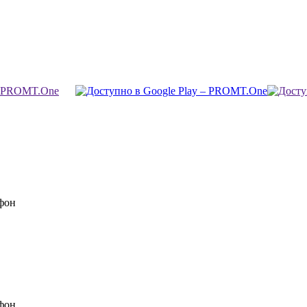
фон
фон