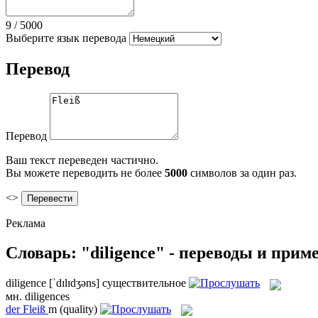
9
/
5000
Выберите язык перевода
Перевод
Перевод
Ваш текст переведен частично.
Вы можете переводить не более
5000
символов за один раз.
<>
Реклама
Словарь: "diligence" - переводы и прим
diligence
[ˈdɪlɪdʒəns]
существительное
мн.
diligences
der
Fleiß
m
(quality)