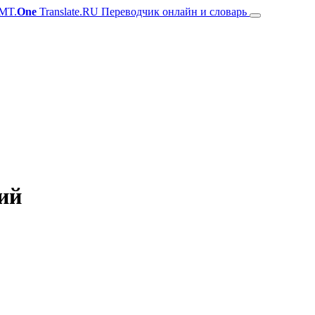
MT.
One
Translate.RU Переводчик онлайн и словарь
ий