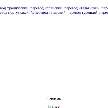
евод французский
,
перевод испанский
,
перевод итальянский
,
пер
евод португальский
,
перевод татарский
,
перевод турецкий
,
пере
Реклама