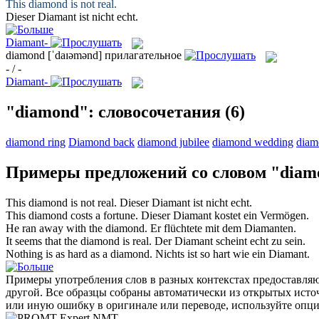
This
diamond
is not real.
Dieser
Diamant
ist nicht echt.
Diamant-
diamond
[ˈdaɪəmənd]
прилагательное
- / -
Diamant-
"diamond": словосочетания
(6)
diamond ring
Diamond back
diamond jubilee
diamond wedding
diam
Примеры предложений со словом "diam
This
diamond
is not real.
Dieser
Diamant
ist nicht echt.
This
diamond
costs a fortune.
Dieser
Diamant
kostet ein Vermögen.
He ran away with the
diamond
.
Er flüchtete mit dem
Diamanten
.
It seems that the
diamond
is real.
Der
Diamant
scheint echt zu sein.
Nothing is as hard as a
diamond
.
Nichts ist so hart wie ein
Diamant
.
Примеры употребления слов в разных контекстах предоставляют
другой. Все образцы собраны автоматически из открытых ист
или иную ошибку в оригинале или переводе, используйте опц