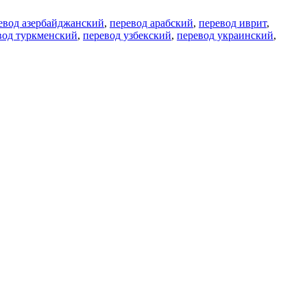
евод азербайджанский
,
перевод арабский
,
перевод иврит
,
вод туркменский
,
перевод узбекский
,
перевод украинский
,