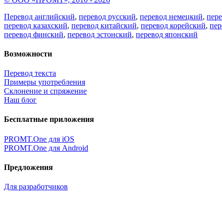
Перевод английский
,
перевод русский
,
перевод немецкий
,
пер
перевод казахский
,
перевод китайский
,
перевод корейский
,
пер
перевод финский
,
перевод эстонский
,
перевод японский
Возможности
Перевод текста
Примеры употребления
Склонение и спряжение
Наш блог
Бесплатные приложения
PROMT.One для iOS
PROMT.One для Android
Предложения
Для разработчиков