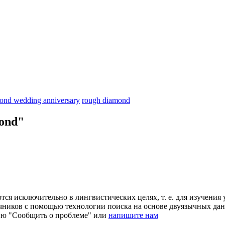
ond wedding anniversary
rough diamond
ond"
ся исключительно в лингвистических целях, т. е. для изучения 
очников с помощью технологии поиска на основе двуязычных д
ию "Сообщить о проблеме" или
напишите нам