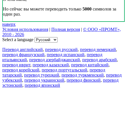
Но сейчас вы можете переводить только
5000
символов за
один раз.
наверх
Условия использования
|
Полная версия
|
© ООО «ПРОМТ»,
2010 - 2026
Select a language
Перевод английский
,
перевод русский
,
перевод немецкий
,
перевод французский
,
перевод испанский
,
перевод
итальянский
,
перевод азербайджанский
,
перевод арабский
,
перевод иврит
,
перевод казахский
,
перевод китайский
,
перевод корейский
,
перевод португальский
,
перевод
татарский
,
перевод турецкий
,
перевод туркменский
,
перевод
узбекский
,
перевод украинский
,
перевод финский
,
перевод
эстонский
,
перевод японский
Возможности
Перевод текста
Примеры употребления
Склонение и спряжение
Наш блог