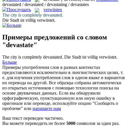
devastated / devastated / devastating / devastates
verwüsten
The city is completely
devastated
.
Die Stadt ist völlig
verwüstet
.
Примеры предложений со словом
"devastate"
The city is completely
devastated
.
Die Stadt ist völlig
verwüstet
.
Больше
Примеры употребления слов в разных контекстах
предоставляются исключительно в лингвистических целях, т.
е. для изучения употребления слов в одном языке и вариантов
их перевода на другой. Все образцы собраны автоматически
из открытых источников с помощью технологии поиска на
основе двуязычных данных. Если вы обнаружили
орфографическую, пунктуационную или иную ошибку в
оригинале или переводе, используйте опцию "Сообщить о
проблеме" или
напишите нам
Ваш текст переведен частично.
Вы можете переводить не более
5000
символов за один раз.