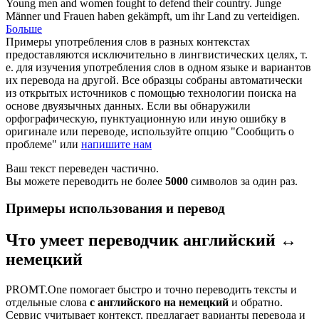
Young men and women fought to
defend
their country.
Junge
Männer und Frauen haben gekämpft, um ihr Land zu
verteidigen
.
Больше
Примеры употребления слов в разных контекстах
предоставляются исключительно в лингвистических целях, т.
е. для изучения употребления слов в одном языке и вариантов
их перевода на другой. Все образцы собраны автоматически
из открытых источников с помощью технологии поиска на
основе двуязычных данных. Если вы обнаружили
орфографическую, пунктуационную или иную ошибку в
оригинале или переводе, используйте опцию "Сообщить о
проблеме" или
напишите нам
Ваш текст переведен частично.
Вы можете переводить не более
5000
символов за один раз.
Примеры использования и перевод
Что умеет переводчик английский ↔
немецкий
PROMT.One помогает быстро и точно переводить тексты и
отдельные слова
с английского на немецкий
и обратно.
Сервис учитывает контекст, предлагает варианты перевода и