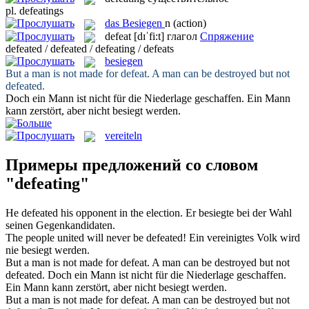
pl.
defeatings
das
Besiegen
n
(action)
defeat
[dɪˈfi:t]
глагол
Спряжение
defeated / defeated / defeating / defeats
besiegen
But a man is not made for
defeat
. A man can be destroyed but not
defeated.
Doch ein Mann ist nicht für die Niederlage geschaffen. Ein Mann
kann zerstört, aber nicht
besiegt
werden.
vereiteln
Примеры предложений со словом
"defeating"
He
defeated
his opponent in the election.
Er
besiegte
bei der Wahl
seinen Gegenkandidaten.
The people united will never be
defeated
!
Ein vereinigtes Volk wird
nie
besiegt
werden.
But a man is not made for
defeat
. A man can be destroyed but not
defeated.
Doch ein Mann ist nicht für die Niederlage geschaffen.
Ein Mann kann zerstört, aber nicht
besiegt
werden.
But a man is not made for defeat. A man can be destroyed but not