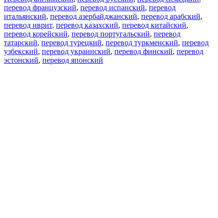
перевод французский
,
перевод испанский
,
перевод
итальянский
,
перевод азербайджанский
,
перевод арабский
,
перевод иврит
,
перевод казахский
,
перевод китайский
,
перевод корейский
,
перевод португальский
,
перевод
татарский
,
перевод турецкий
,
перевод туркменский
,
перевод
узбекский
,
перевод украинский
,
перевод финский
,
перевод
эстонский
,
перевод японский
Возможности
Перевод текста
Примеры употребления
Склонение и спряжение
Наш блог
Бесплатные приложения
PROMT.One для iOS
PROMT.One для Android
Предложения
Для разработчиков