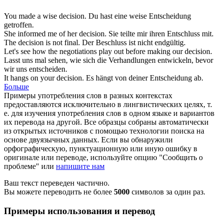
You made a wise
decision
.
Du hast eine weise
Entscheidung
getroffen.
She informed me of her
decision
.
Sie teilte mir ihren
Entschluss
mit.
The
decision
is not final.
Der
Beschluss
ist nicht endgültig.
Let's see how the negotiations play out before making our
decision
.
Lasst uns mal sehen, wie sich die Verhandlungen entwickeln, bevor
wir uns
entscheiden
.
It hangs on your
decision
.
Es hängt von deiner
Entscheidung
ab.
Больше
Примеры употребления слов в разных контекстах
предоставляются исключительно в лингвистических целях, т.
е. для изучения употребления слов в одном языке и вариантов
их перевода на другой. Все образцы собраны автоматически
из открытых источников с помощью технологии поиска на
основе двуязычных данных. Если вы обнаружили
орфографическую, пунктуационную или иную ошибку в
оригинале или переводе, используйте опцию "Сообщить о
проблеме" или
напишите нам
Ваш текст переведен частично.
Вы можете переводить не более
5000
символов за один раз.
Примеры использования и перевод