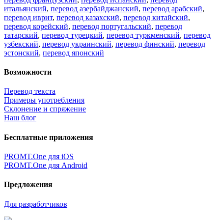
итальянский
,
перевод азербайджанский
,
перевод арабский
,
перевод иврит
,
перевод казахский
,
перевод китайский
,
перевод корейский
,
перевод португальский
,
перевод
татарский
,
перевод турецкий
,
перевод туркменский
,
перевод
узбекский
,
перевод украинский
,
перевод финский
,
перевод
эстонский
,
перевод японский
Возможности
Перевод текста
Примеры употребления
Склонение и спряжение
Наш блог
Бесплатные приложения
PROMT.One для iOS
PROMT.One для Android
Предложения
Для разработчиков