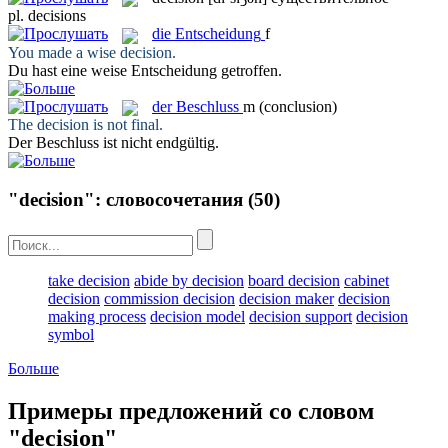
pl.
decisions
die
Entscheidung
f
You made a wise
decision
.
Du hast eine weise
Entscheidung
getroffen.
der
Beschluss
m
(conclusion)
The
decision
is not final.
Der
Beschluss
ist nicht endgültig.
"decision": словосочетания
(50)
take decision
abide by decision
board decision
cabinet
decision
commission decision
decision maker
decision
making process
decision model
decision support
decision
symbol
Больше
Примеры предложений со словом
"decision"