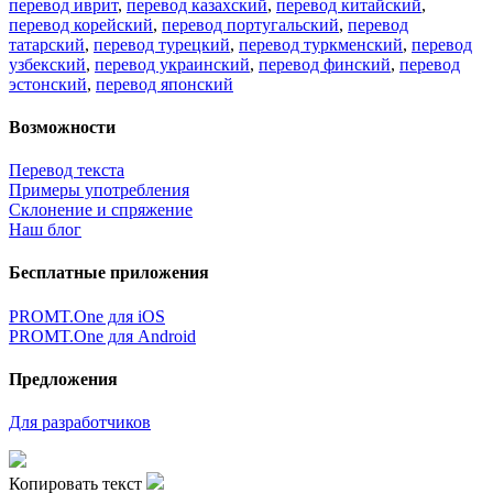
перевод иврит
,
перевод казахский
,
перевод китайский
,
перевод корейский
,
перевод португальский
,
перевод
татарский
,
перевод турецкий
,
перевод туркменский
,
перевод
узбекский
,
перевод украинский
,
перевод финский
,
перевод
эстонский
,
перевод японский
Возможности
Перевод текста
Примеры употребления
Склонение и спряжение
Наш блог
Бесплатные приложения
PROMT.One для iOS
PROMT.One для Android
Предложения
Для разработчиков
Копировать текст