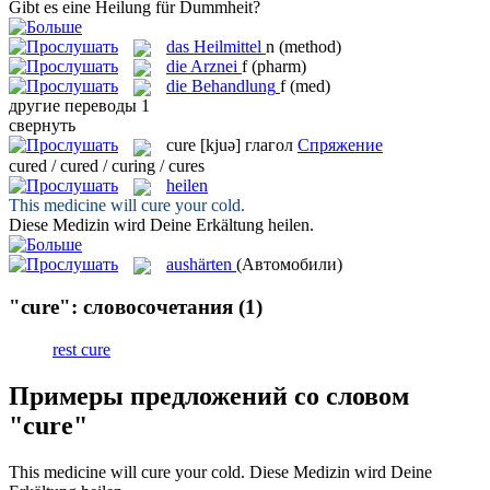
Gibt es eine
Heilung
für Dummheit?
das
Heilmittel
n
(method)
die
Arznei
f
(pharm)
die
Behandlung
f
(med)
другие переводы
1
свернуть
cure
[kjuə]
глагол
Спряжение
cured / cured / curing / cures
heilen
This medicine will
cure
your cold.
Diese Medizin wird Deine Erkältung
heilen
.
aushärten
(Автомобили)
"cure": словосочетания
(1)
rest cure
Примеры предложений со словом
"cure"
This medicine will
cure
your cold.
Diese Medizin wird Deine