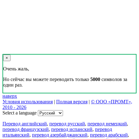
×
Очень жаль,
Но сейчас вы можете переводить только
5000
символов за
один раз.
наверх
Условия использования
|
Полная версия
|
© ООО «ПРОМТ»,
2010 - 2026
Select a language
Перевод английский
,
перевод русский
,
перевод немецкий
,
перевод французский
,
перевод испанский
,
перевод
итальянский
,
перевод азербайджанский
,
перевод арабский
,