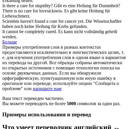
Erkältung
heilen
.
Is there a
cure
for stupidity?
Gibt es eine
Heilung
für Dummheit?
There is no
cure
for lovesickness.
Es gibt keine
Heilung
für
Liebesschmerz.
Scientists haven't found a
cure
for cancer yet.
Die Wissenschaftler
haben noch keine
Heilung
für Krebs gefunden.
It cannot be completely
cured
.
Es kann nicht vollständig
geheilt
werden.
Больше
Примеры употребления слов в разных контекстах
предоставляются исключительно в лингвистических целях, т.
е. для изучения употребления слов в одном языке и вариантов
их перевода на другой. Все образцы собраны автоматически
из открытых источников с помощью технологии поиска на
основе двуязычных данных. Если вы обнаружили
орфографическую, пунктуационную или иную ошибку в
оригинале или переводе, используйте опцию "Сообщить о
проблеме" или
напишите нам
Ваш текст переведен частично.
Вы можете переводить не более
5000
символов за один раз.
Примеры использования и перевод
Что умеет переводчик английский ↔