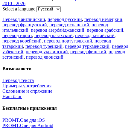
2010 - 2026
Select a language
Перевод английский
,
перевод русский
,
перевод немецкий
,
перевод французский
,
перевод испанский
,
перевод
итальянский
,
перевод азербайджанский
,
перевод арабский
,
перевод иврит
,
перевод казахский
,
перевод китайский
,
перевод корейский
,
перевод португальский
,
перевод
татарский
,
перевод турецкий
,
перевод туркменский
,
перевод
узбекский
,
перевод украинский
,
перевод финский
,
перевод
эстонский
,
перевод японский
Возможности
Перевод текста
Примеры употребления
Склонение и спряжение
Наш блог
Бесплатные приложения
PROMT.One для iOS
PROMT.One для Android