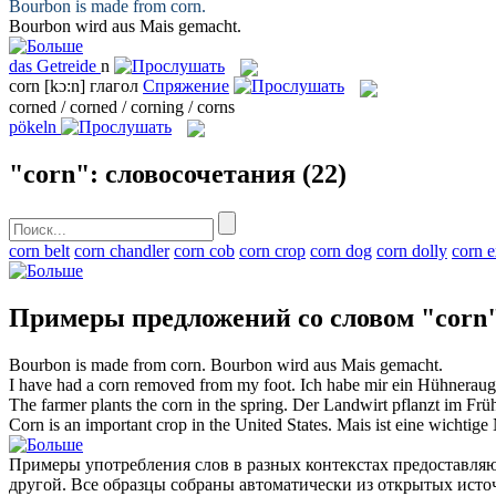
Bourbon is made from
corn
.
Bourbon wird aus
Mais
gemacht.
das
Getreide
n
corn
[kɔ:n]
глагол
Спряжение
corned / corned / corning / corns
pökeln
"corn": словосочетания
(22)
corn belt
corn chandler
corn cob
corn crop
corn dog
corn dolly
corn 
Примеры предложений со словом "corn
Bourbon is made from
corn
.
Bourbon wird aus
Mais
gemacht.
I have had a
corn
removed from my foot.
Ich habe mir ein
Hühneraug
The farmer plants the
corn
in the spring.
Der Landwirt pflanzt im Frü
Corn
is an important crop in the United States.
Mais
ist eine wichtige
Примеры употребления слов в разных контекстах предоставляют
другой. Все образцы собраны автоматически из открытых ист