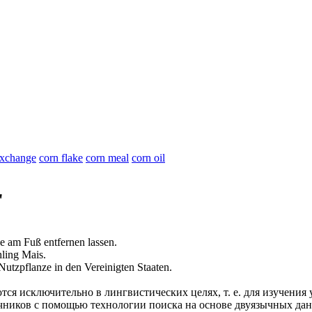
exchange
corn flake
corn meal
corn oil
"
e
am Fuß entfernen lassen.
hling
Mais
.
 Nutzpflanze in den Vereinigten Staaten.
ся исключительно в лингвистических целях, т. е. для изучения 
очников с помощью технологии поиска на основе двуязычных д