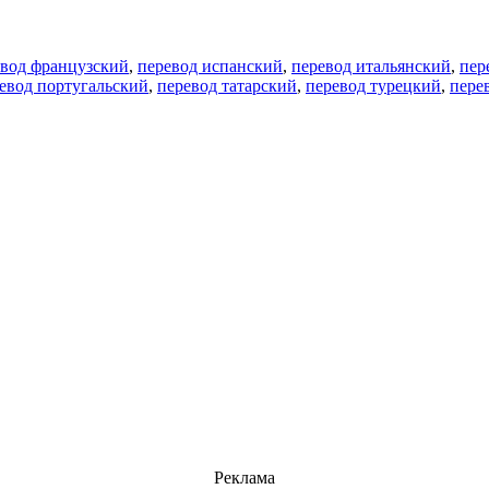
евод французский
,
перевод испанский
,
перевод итальянский
,
пер
евод португальский
,
перевод татарский
,
перевод турецкий
,
пере
Реклама