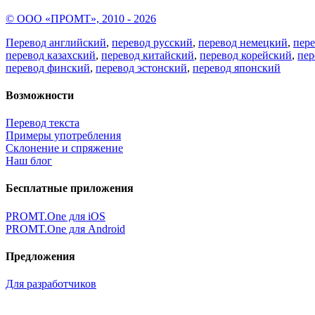
© ООО «ПРОМТ», 2010 - 2026
Перевод английский
,
перевод русский
,
перевод немецкий
,
пер
перевод казахский
,
перевод китайский
,
перевод корейский
,
пер
перевод финский
,
перевод эстонский
,
перевод японский
Возможности
Перевод текста
Примеры употребления
Склонение и спряжение
Наш блог
Бесплатные приложения
PROMT.One для iOS
PROMT.One для Android
Предложения
Для разработчиков