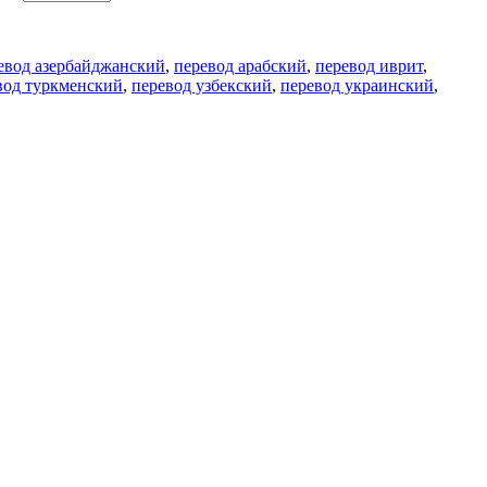
евод азербайджанский
,
перевод арабский
,
перевод иврит
,
вод туркменский
,
перевод узбекский
,
перевод украинский
,