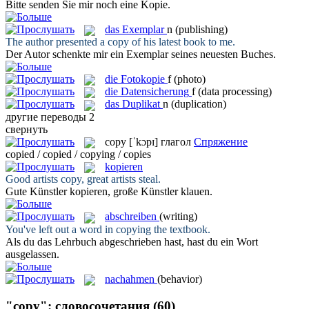
Bitte senden Sie mir noch eine
Kopie
.
das
Exemplar
n
(publishing)
The author presented a
copy
of his latest book to me.
Der Autor schenkte mir ein
Exemplar
seines neuesten Buches.
die
Fotokopie
f
(photo)
die
Datensicherung
f
(data processing)
das
Duplikat
n
(duplication)
другие переводы
2
свернуть
copy
[ˈkɔpɪ]
глагол
Спряжение
copied / copied / copying / copies
kopieren
Good artists
copy
, great artists steal.
Gute Künstler
kopieren
, große Künstler klauen.
abschreiben
(writing)
You've left out a word in
copying
the textbook.
Als du das Lehrbuch
abgeschrieben
hast, hast du ein Wort
ausgelassen.
nachahmen
(behavior)
"copy": словосочетания
(60)