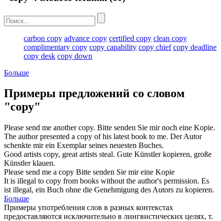
carbon copy
advance copy
certified copy
clean copy
complimentary copy
copy capability
copy chief
copy deadline
copy desk
copy down
Больше
Примеры предложений со словом
"copy"
Please send me another
copy
.
Bitte senden Sie mir noch eine
Kopie
.
The author presented a
copy
of his latest book to me.
Der Autor
schenkte mir ein
Exemplar
seines neuesten Buches.
Good artists
copy
, great artists steal.
Gute Künstler
kopieren
, große
Künstler klauen.
Please send me a
copy
Bitte senden Sie mir eine
Kopie
It is illegal to
copy
from books without the author's permission.
Es
ist illegal, ein Buch ohne die Genehmigung des Autors zu
kopieren
.
Больше
Примеры употребления слов в разных контекстах
предоставляются исключительно в лингвистических целях, т.