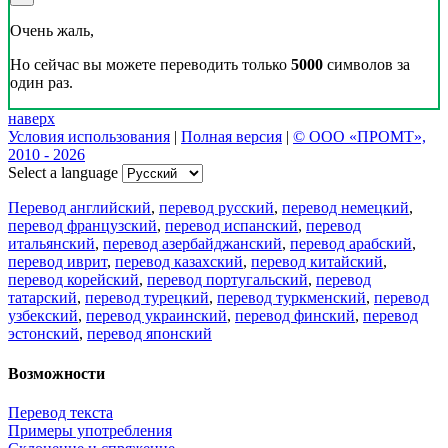
Очень жаль,
Но сейчас вы можете переводить только
5000
символов за
один раз.
наверх
Условия использования
|
Полная версия
|
© ООО «ПРОМТ»,
2010 - 2026
Select a language
Перевод английский
,
перевод русский
,
перевод немецкий
,
перевод французский
,
перевод испанский
,
перевод
итальянский
,
перевод азербайджанский
,
перевод арабский
,
перевод иврит
,
перевод казахский
,
перевод китайский
,
перевод корейский
,
перевод португальский
,
перевод
татарский
,
перевод турецкий
,
перевод туркменский
,
перевод
узбекский
,
перевод украинский
,
перевод финский
,
перевод
эстонский
,
перевод японский
Возможности
Перевод текста
Примеры употребления