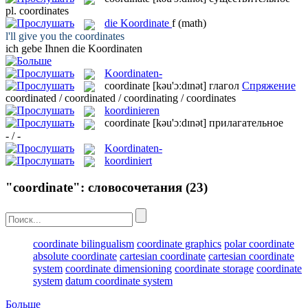
pl.
coordinates
die
Koordinate
f
(math)
l'll give you the
coordinates
ich gebe Ihnen die
Koordinaten
Koordinaten-
coordinate
[kəu'ɔːdɪnət]
глагол
Спряжение
coordinated / coordinated / coordinating / coordinates
koordinieren
coordinate
[kəu'ɔːdɪnət]
прилагательное
- / -
Koordinaten-
koordiniert
"coordinate": словосочетания
(23)
coordinate bilingualism
coordinate graphics
polar coordinate
absolute coordinate
cartesian coordinate
cartesian coordinate
system
coordinate dimensioning
coordinate storage
coordinate
system
datum coordinate system
Больше