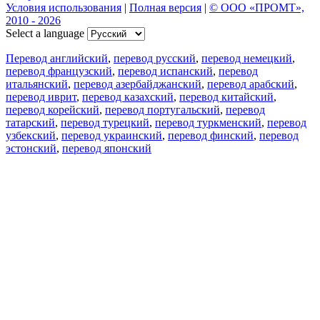
Условия использования
|
Полная версия
|
© ООО «ПРОМТ»,
2010 - 2026
Select a language
Перевод английский
,
перевод русский
,
перевод немецкий
,
перевод французский
,
перевод испанский
,
перевод
итальянский
,
перевод азербайджанский
,
перевод арабский
,
перевод иврит
,
перевод казахский
,
перевод китайский
,
перевод корейский
,
перевод португальский
,
перевод
татарский
,
перевод турецкий
,
перевод туркменский
,
перевод
узбекский
,
перевод украинский
,
перевод финский
,
перевод
эстонский
,
перевод японский
Возможности
Перевод текста
Примеры употребления
Склонение и спряжение
Наш блог
Бесплатные приложения
PROMT.One для iOS
PROMT.One для Android