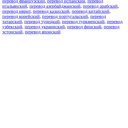
перевод французский
,
перевод испанский
,
перевод
итальянский
,
перевод азербайджанский
,
перевод арабский
,
перевод иврит
,
перевод казахский
,
перевод китайский
,
перевод корейский
,
перевод португальский
,
перевод
татарский
,
перевод турецкий
,
перевод туркменский
,
перевод
узбекский
,
перевод украинский
,
перевод финский
,
перевод
эстонский
,
перевод японский
Возможности
Перевод текста
Примеры употребления
Склонение и спряжение
Наш блог
Бесплатные приложения
PROMT.One для iOS
PROMT.One для Android
Предложения
Для разработчиков