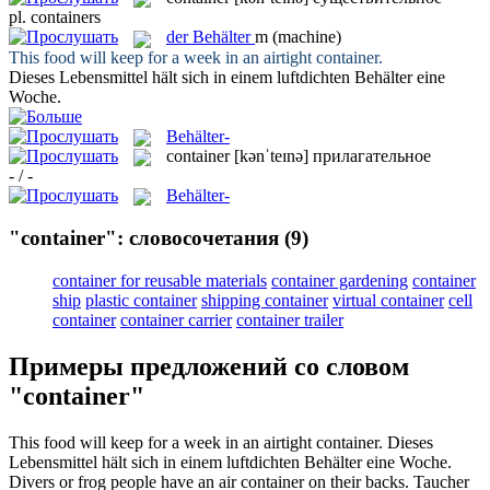
pl.
containers
der
Behälter
m
(machine)
This food will keep for a week in an airtight
container
.
Dieses Lebensmittel hält sich in einem luftdichten
Behälter
eine
Woche.
Behälter-
container
[kənˈteɪnə]
прилагательное
- / -
Behälter-
"container": словосочетания
(9)
container for reusable materials
container gardening
container
ship
plastic container
shipping container
virtual container
cell
container
container carrier
container trailer
Примеры предложений со словом
"container"
This food will keep for a week in an airtight
container
.
Dieses
Lebensmittel hält sich in einem luftdichten
Behälter
eine Woche.
Divers or frog people have an air
container
on their backs.
Taucher