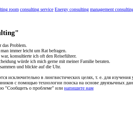
lting room
consulting service
Energy consulting
management consultin
lting"
r das Problem.
 man immer leicht um Rat
befragen
.
d war,
konsultierte
ich oft den Reiseführer.
cheidung würde ich mich gerne mit meiner Familie
beraten
.
sammen und blickte auf die Uhr.
ся исключительно в лингвистических целях, т. е. для изучения 
очников с помощью технологии поиска на основе двуязычных д
ию "Сообщить о проблеме" или
напишите нам