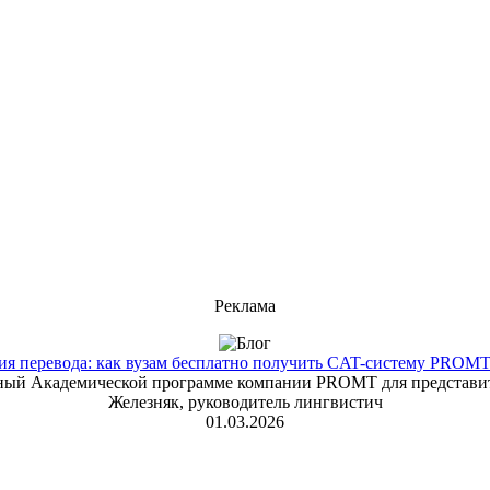
Реклама
 перевода: как вузам бесплатно получить CAT-систему PROMT T
енный Академической программе компании PROMT для представит
Железняк, руководитель лингвистич
01.03.2026