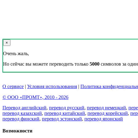
×
Очень жаль,
Но сейчас вы можете переводить только
5000
символов за один 
О сервисе
|
Условия использования
|
Политика конфиденциальн
© ООО «ПРОМТ», 2010 - 2026
Перевод английский
,
перевод русский
,
перевод немецкий
,
пер
перевод казахский
,
перевод китайский
,
перевод корейский
,
пер
перевод финский
,
перевод эстонский
,
перевод японский
Возможности