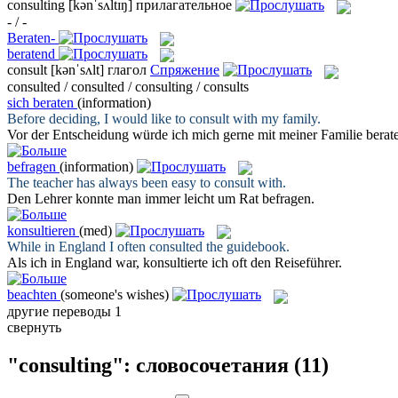
consulting
[kənˈsʌltɪŋ]
прилагательное
- / -
Beraten-
beratend
consult
[kənˈsʌlt]
глагол
Спряжение
consulted / consulted / consulting / consults
sich beraten
(information)
Before deciding, I would like to
consult
with my family.
Vor der Entscheidung würde ich mich gerne mit meiner Familie
berat
befragen
(information)
The teacher has always been easy to
consult
with.
Den Lehrer konnte man immer leicht um Rat
befragen
.
konsultieren
(med)
While in England I often
consulted
the guidebook.
Als ich in England war,
konsultierte
ich oft den Reiseführer.
beachten
(someone's wishes)
другие переводы
1
свернуть
"consulting": словосочетания
(11)