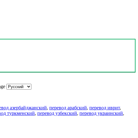
age
евод азербайджанский
,
перевод арабский
,
перевод иврит
,
вод туркменский
,
перевод узбекский
,
перевод украинский
,