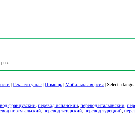
раз.
ости
|
Реклама у нас
|
Помощь
|
Мобильная версия
|
Select a langu
евод французский
,
перевод испанский
,
перевод итальянский
,
пер
евод португальский
,
перевод татарский
,
перевод турецкий
,
пере