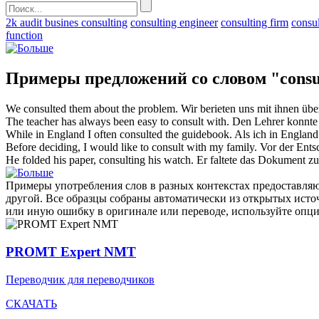
2k audit busines consulting
consulting engineer
consulting firm
consu
function
Примеры предложений со словом "consu
We
consulted
them about the problem.
Wir
berieten uns
mit ihnen übe
The teacher has always been easy to
consult
with.
Den Lehrer konnte
While in England I often
consulted
the guidebook.
Als ich in Englan
Before deciding, I would like to
consult
with my family.
Vor der Ents
He folded his paper,
consulting
his watch.
Er faltete das Dokument zu
Примеры употребления слов в разных контекстах предоставляют
другой. Все образцы собраны автоматически из открытых ист
или иную ошибку в оригинале или переводе, используйте опц
PROMT Expert NMT
Переводчик для переводчиков
СКАЧАТЬ