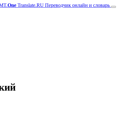
MT.
One
Translate.RU Переводчик онлайн и словарь
цкий