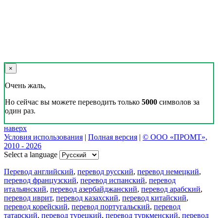
×
Очень жаль,
Но сейчас вы можете переводить только
5000
символов за
один раз.
наверх
Условия использования
|
Полная версия
|
© ООО «ПРОМТ»,
2010 - 2026
Select a language
Перевод английский
,
перевод русский
,
перевод немецкий
,
перевод французский
,
перевод испанский
,
перевод
итальянский
,
перевод азербайджанский
,
перевод арабский
,
перевод иврит
,
перевод казахский
,
перевод китайский
,
перевод корейский
,
перевод португальский
,
перевод
татарский
,
перевод турецкий
,
перевод туркменский
,
перевод