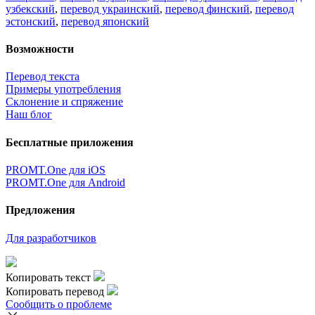
узбекский
,
перевод украинский
,
перевод финский
,
перевод
эстонский
,
перевод японский
Возможности
Перевод текста
Примеры употребления
Склонение и спряжение
Наш блог
Бесплатные приложения
PROMT.One для iOS
PROMT.One для Android
Предложения
Для разработчиков
Копировать текст
Копировать перевод
Сообщить о проблеме