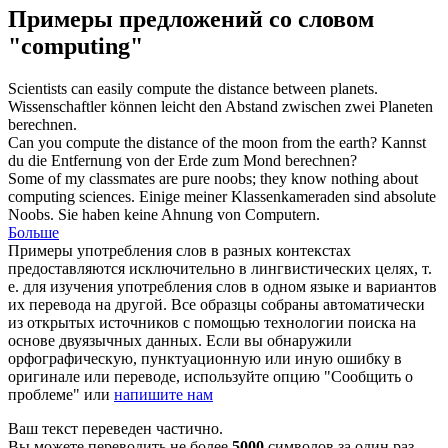
Примеры предложений со словом
"computing"
Scientists can easily
compute
the distance between planets.
Wissenschaftler können leicht den Abstand zwischen zwei Planeten
berechnen
.
Can you
compute
the distance of the moon from the earth?
Kannst
du die Entfernung von der Erde zum Mond
berechnen
?
Some of my classmates are pure noobs; they know nothing about
computing
sciences.
Einige meiner Klassenkameraden sind absolute
Noobs. Sie haben keine Ahnung von Computern.
Больше
Примеры употребления слов в разных контекстах
предоставляются исключительно в лингвистических целях, т.
е. для изучения употребления слов в одном языке и вариантов
их перевода на другой. Все образцы собраны автоматически
из открытых источников с помощью технологии поиска на
основе двуязычных данных. Если вы обнаружили
орфографическую, пунктуационную или иную ошибку в
оригинале или переводе, используйте опцию "Сообщить о
проблеме" или
напишите нам
Ваш текст переведен частично.
Вы можете переводить не более
5000
символов за один раз.