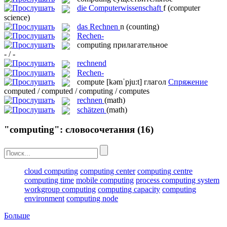
die
Computerwissenschaft
f
(computer
science)
das
Rechnen
n
(counting)
Rechen-
computing
прилагательное
- / -
rechnend
Rechen-
compute
[kəmˈpju:t]
глагол
Спряжение
computed / computed / computing / computes
rechnen
(math)
schätzen
(math)
"computing": словосочетания
(16)
cloud computing
computing center
computing centre
computing time
mobile computing
process computing system
workgroup computing
computing capacity
computing
environment
computing node
Больше