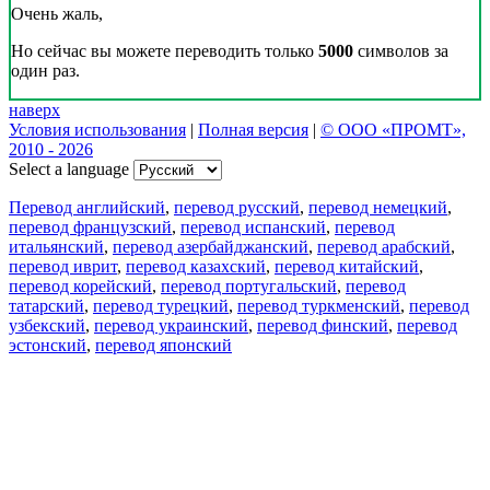
Очень жаль,
Но сейчас вы можете переводить только
5000
символов за
один раз.
наверх
Условия использования
|
Полная версия
|
© ООО «ПРОМТ»,
2010 - 2026
Select a language
Перевод английский
,
перевод русский
,
перевод немецкий
,
перевод французский
,
перевод испанский
,
перевод
итальянский
,
перевод азербайджанский
,
перевод арабский
,
перевод иврит
,
перевод казахский
,
перевод китайский
,
перевод корейский
,
перевод португальский
,
перевод
татарский
,
перевод турецкий
,
перевод туркменский
,
перевод
узбекский
,
перевод украинский
,
перевод финский
,
перевод
эстонский
,
перевод японский
Возможности
Перевод текста
Примеры употребления
Склонение и спряжение