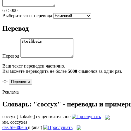
6
/
5000
Выберите язык перевода
Перевод
Перевод
Ваш текст переведен частично.
Вы можете переводить не более
5000
символов за один раз.
<>
Реклама
Словарь: "coccyx" - переводы и пример
coccyx
[ˈkɔksɪks]
существительное
мн.
coccyxes
das
Steißbein
n
(anat)