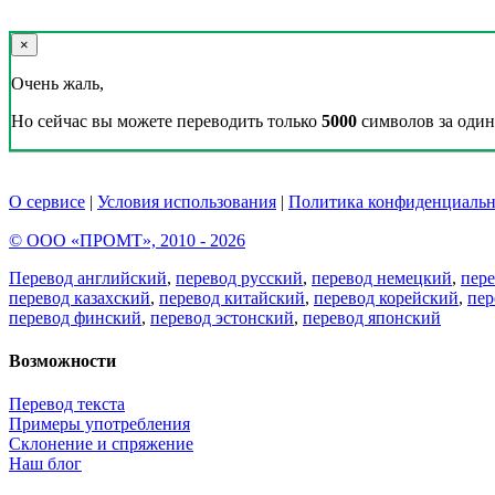
×
Очень жаль,
Но сейчас вы можете переводить только
5000
символов за один 
О сервисе
|
Условия использования
|
Политика конфиденциальн
© ООО «ПРОМТ», 2010 - 2026
Перевод английский
,
перевод русский
,
перевод немецкий
,
пер
перевод казахский
,
перевод китайский
,
перевод корейский
,
пер
перевод финский
,
перевод эстонский
,
перевод японский
Возможности
Перевод текста
Примеры употребления
Склонение и спряжение
Наш блог