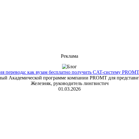
Реклама
 перевода: как вузам бесплатно получить CAT-систему PROMT T
енный Академической программе компании PROMT для представит
Железняк, руководитель лингвистич
01.03.2026