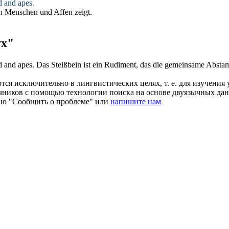
d and apes.
n Menschen und Affen zeigt.
yx"
d and apes.
Das
Steißbein
ist ein Rudiment, das die gemeinsame Abst
ся исключительно в лингвистических целях, т. е. для изучения 
очников с помощью технологии поиска на основе двуязычных д
ию "Сообщить о проблеме" или
напишите нам