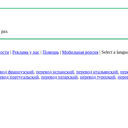
раз.
ости
|
Реклама у нас
|
Помощь
|
Мобильная версия
|
Select a langu
евод французский
,
перевод испанский
,
перевод итальянский
,
пер
евод португальский
,
перевод татарский
,
перевод турецкий
,
пере