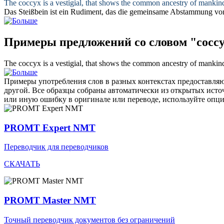
The
coccyx
is a vestigial, that shows the common ancestry of mankin
Das
Steißbein
ist ein Rudiment, das die gemeinsame Abstammung vo
Примеры предложений со словом "cocc
The
coccyx
is a vestigial, that shows the common ancestry of mankin
Примеры употребления слов в разных контекстах предоставляют
другой. Все образцы собраны автоматически из открытых ист
или иную ошибку в оригинале или переводе, используйте опц
PROMT Expert NMT
Переводчик для переводчиков
СКАЧАТЬ
PROMT Master NMT
Точный переводчик документов без ограничений