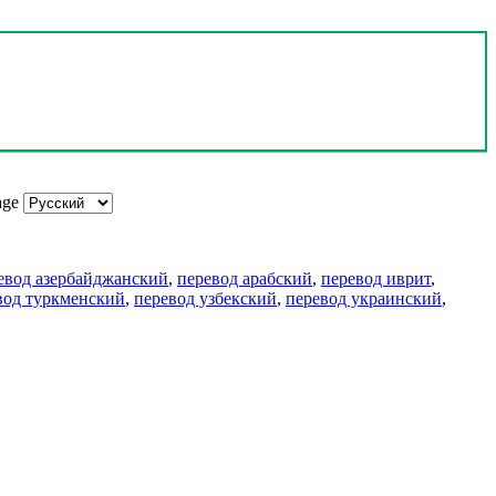
age
евод азербайджанский
,
перевод арабский
,
перевод иврит
,
вод туркменский
,
перевод узбекский
,
перевод украинский
,