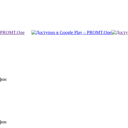
фон
фон