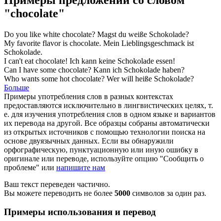
"chocolate"
Do you like white
chocolate
?
Magst du weiße
Schokolade
?
My favorite flavor is
chocolate
.
Mein Lieblingsgeschmack ist
Schokolade
.
I can't eat
chocolate
!
Ich kann keine
Schokolade
essen!
Can I have some
chocolate
?
Kann ich
Schokolade
haben?
Who wants some hot
chocolate
?
Wer will heiße
Schokolade
?
Больше
Примеры употребления слов в разных контекстах
предоставляются исключительно в лингвистических целях, т.
е. для изучения употребления слов в одном языке и вариантов
их перевода на другой. Все образцы собраны автоматически
из открытых источников с помощью технологии поиска на
основе двуязычных данных. Если вы обнаружили
орфографическую, пунктуационную или иную ошибку в
оригинале или переводе, используйте опцию "Сообщить о
проблеме" или
напишите нам
Ваш текст переведен частично.
Вы можете переводить не более
5000
символов за один раз.
Примеры использования и перевод