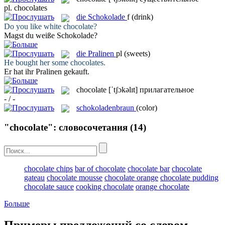
pl.
chocolates
die
Schokolade
f
(drink)
Do you like white
chocolate
?
Magst du weiße
Schokolade
?
die
Pralinen
pl
(sweets)
He bought her some
chocolates
.
Er hat ihr
Pralinen
gekauft.
chocolate
[ˈtʃɔkəlɪt]
прилагательное
- / -
schokoladenbraun
(color)
"chocolate": словосочетания
(14)
chocolate chips
bar of chocolate
chocolate bar
chocolate
gateau
chocolate mousse
chocolate orange
chocolate pudding
chocolate sauce
cooking chocolate
orange chocolate
Больше
Примеры предложений со словом