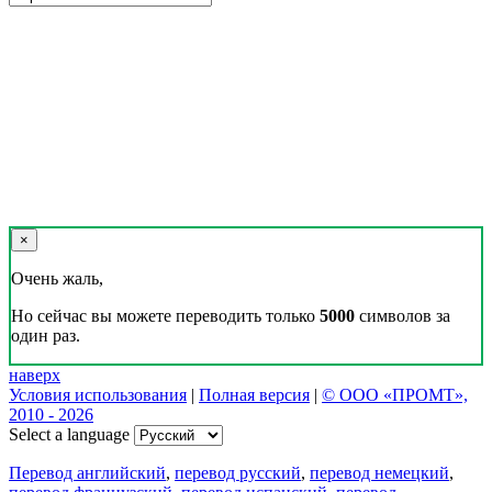
Реклама на сайте
Скачать переводчик
Переводчик, Словарь и Разговорник,
20+ языков, избранные переводы.
Наш Блог
Цифровая эволюция перевода: как вузам бесплатно получить
CAT-систему PROMT Translation Factory
18 февраля 2026 года прошел очередной вебинар,
посвященный Академической программе компании PROMT
для представителей высших учебных заведений. Вебинар
провела Наталья Железняк, руководитель лингвистич