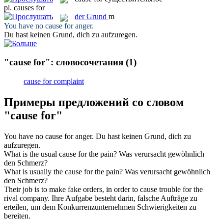
pl.
causes for
der
Grund
m
You have no
cause for
anger.
Du hast keinen
Grund
, dich zu aufzuregen.
"cause for": словосочетания
(1)
cause for complaint
Примеры предложений со словом
"cause for"
You have no
cause for
anger.
Du hast keinen
Grund
, dich zu
aufzuregen.
What is the usual
cause for
the pain?
Was verursacht gewöhnlich
den Schmerz?
What is usually the
cause for
the pain?
Was verursacht gewöhnlich
den Schmerz?
Their job is to make fake orders, in order to
cause
trouble
for
the
rival company.
Ihre Aufgabe besteht darin, falsche Aufträge zu
erteilen,
um
dem Konkurrenzunternehmen Schwierigkeiten zu
bereiten.