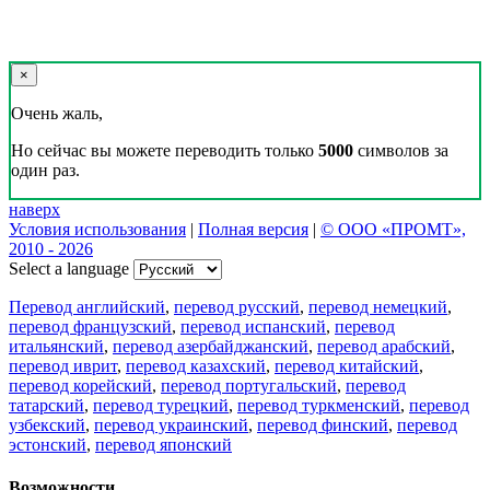
×
Очень жаль,
Но сейчас вы можете переводить только
5000
символов за
один раз.
наверх
Условия использования
|
Полная версия
|
© ООО «ПРОМТ»,
2010 - 2026
Select a language
Перевод английский
,
перевод русский
,
перевод немецкий
,
перевод французский
,
перевод испанский
,
перевод
итальянский
,
перевод азербайджанский
,
перевод арабский
,
перевод иврит
,
перевод казахский
,
перевод китайский
,
перевод корейский
,
перевод португальский
,
перевод
татарский
,
перевод турецкий
,
перевод туркменский
,
перевод
узбекский
,
перевод украинский
,
перевод финский
,
перевод
эстонский
,
перевод японский
Возможности