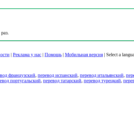
раз.
ости
|
Реклама у нас
|
Помощь
|
Мобильная версия
|
Select a langu
евод французский
,
перевод испанский
,
перевод итальянский
,
пер
евод португальский
,
перевод татарский
,
перевод турецкий
,
пере