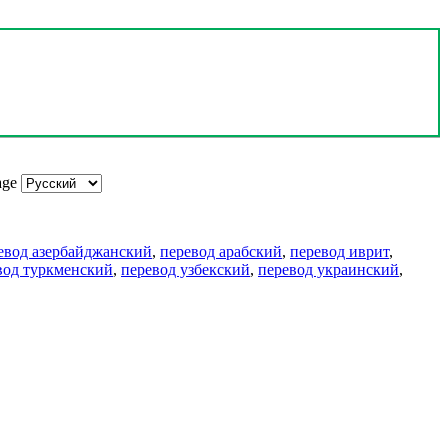
age
евод азербайджанский
,
перевод арабский
,
перевод иврит
,
вод туркменский
,
перевод узбекский
,
перевод украинский
,