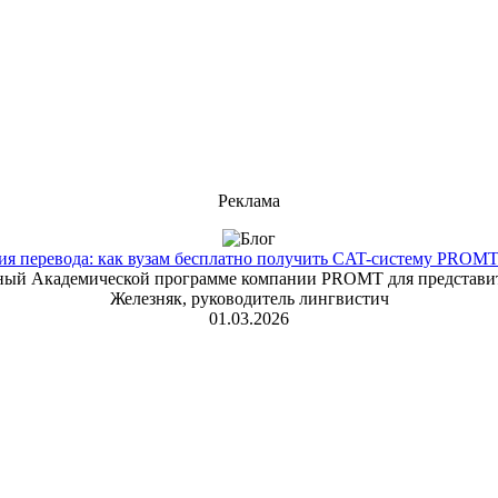
Реклама
 перевода: как вузам бесплатно получить CAT-систему PROMT T
енный Академической программе компании PROMT для представит
Железняк, руководитель лингвистич
01.03.2026