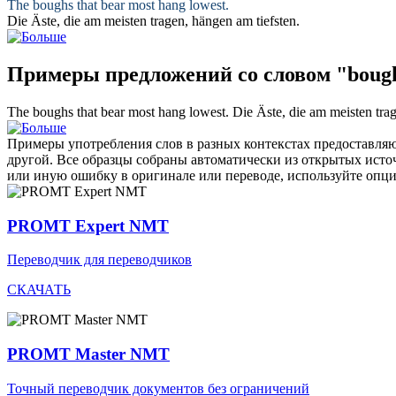
The
boughs
that bear most hang lowest.
Die
Äste
, die am meisten tragen, hängen am tiefsten.
Примеры предложений со словом "boug
The
boughs
that bear most hang lowest.
Die
Äste
, die am meisten tra
Примеры употребления слов в разных контекстах предоставляют
другой. Все образцы собраны автоматически из открытых ист
или иную ошибку в оригинале или переводе, используйте опц
PROMT Expert NMT
Переводчик для переводчиков
СКАЧАТЬ
PROMT Master NMT
Точный переводчик документов без ограничений