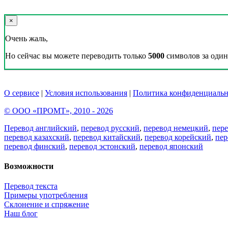
×
Очень жаль,
Но сейчас вы можете переводить только
5000
символов за один 
О сервисе
|
Условия использования
|
Политика конфиденциальн
© ООО «ПРОМТ», 2010 - 2026
Перевод английский
,
перевод русский
,
перевод немецкий
,
пер
перевод казахский
,
перевод китайский
,
перевод корейский
,
пер
перевод финский
,
перевод эстонский
,
перевод японский
Возможности
Перевод текста
Примеры употребления
Склонение и спряжение
Наш блог