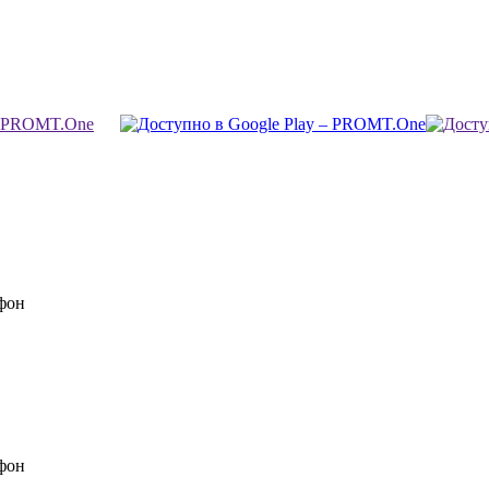
фон
фон