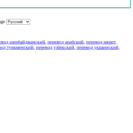
age
евод азербайджанский
,
перевод арабский
,
перевод иврит
,
вод туркменский
,
перевод узбекский
,
перевод украинский
,