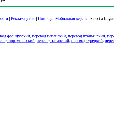
ости
|
Реклама у нас
|
Помощь
|
Мобильная версия
|
Select a langu
евод французский
,
перевод испанский
,
перевод итальянский
,
пер
евод португальский
,
перевод татарский
,
перевод турецкий
,
пере