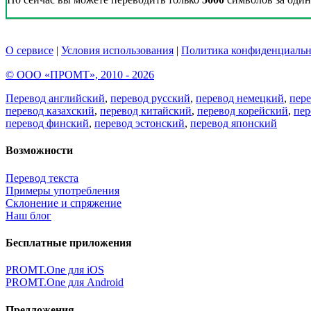
О сервисе
|
Условия использования
|
Политика конфиденциальн
© ООО «ПРОМТ», 2010 - 2026
Перевод английский
,
перевод русский
,
перевод немецкий
,
пер
перевод казахский
,
перевод китайский
,
перевод корейский
,
пер
перевод финский
,
перевод эстонский
,
перевод японский
Возможности
Перевод текста
Примеры употребления
Склонение и спряжение
Наш блог
Бесплатные приложения
PROMT.One для iOS
PROMT.One для Android
Предложения