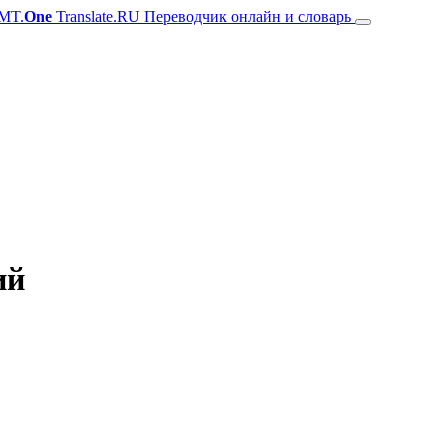
MT.
One
Translate.RU Переводчик онлайн и словарь
ий