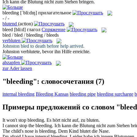
Ich kann die
Blutung
nicht zum Stehen bringen.
bleeding
[ˈbli:dɪŋ]
прилагательное
- / -
blutend
(action)
bleed
[bli:d]
глагол
Спряжение
bled / bled / bleeding / bleeds
verbluten
Johnston
bled
to death before help arrived.
Johnston
verblutete
, bevor ihn Hilfe erreichte.
abzapfen
zur Ader lassen
"bleeding": словосочетания
(7)
internal bleeding
Bleeding Kansas
bleeding pipe
bleeding surcharge
b
Примеры предложений со словом "bleed
It won't stop
bleeding
.
Es hört nicht auf, zu
bluten
.
I cannot stop the
bleeding
.
Ich kann die
Blutung
nicht zum Stehen bri
The child's nose is
bleeding
.
Dem Kind
blutet
die Nase.
I'm afraid I have internal
bleeding
.
Leider habe ich innere
Blutungen
.