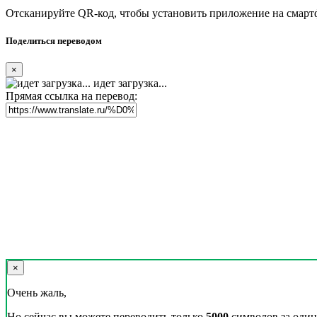
Отсканируйте QR-код, чтобы установить приложение на смарт
Поделиться переводом
×
идет загрузка...
Прямая ссылка на перевод:
×
Очень жаль,
Но сейчас вы можете переводить только
5000
символов за один 