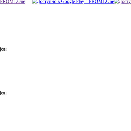
фон
фон