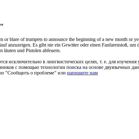
"
rm or
blare
of trumpets to announce the beginning of a new month or ye
rtlauf anzuzeigen. Es gibt nie ein Gewitter oder einen Fanfarenstoß, 
en läuten und Pistolen abfeuern.
ся исключительно в лингвистических целях, т. е. для изучения 
очников с помощью технологии поиска на основе двуязычных д
ию "Сообщить о проблеме" или
напишите нам