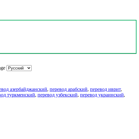
age
евод азербайджанский
,
перевод арабский
,
перевод иврит
,
вод туркменский
,
перевод узбекский
,
перевод украинский
,