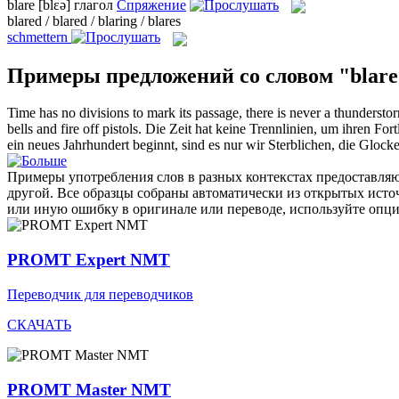
blare
[blɛə]
глагол
Спряжение
blared / blared / blaring / blares
schmettern
Примеры предложений со словом "blare
Time has no divisions to mark its passage, there is never a thundersto
bells and fire off pistols.
Die Zeit hat keine Trennlinien, um ihren Fo
ein neues Jahrhundert beginnt, sind es nur wir Sterblichen, die Glock
Примеры употребления слов в разных контекстах предоставляют
другой. Все образцы собраны автоматически из открытых ист
или иную ошибку в оригинале или переводе, используйте опц
PROMT Expert NMT
Переводчик для переводчиков
СКАЧАТЬ
PROMT Master NMT