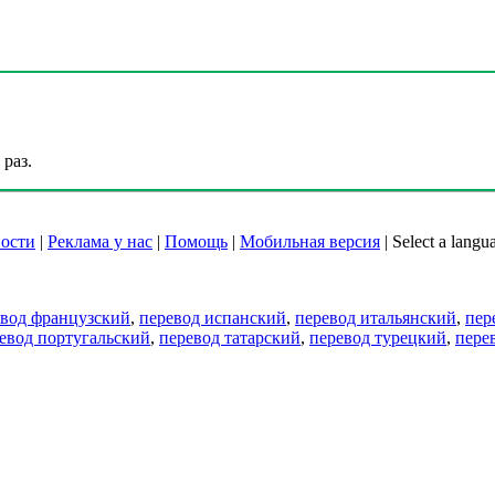
раз.
ости
|
Реклама у нас
|
Помощь
|
Мобильная версия
|
Select a langu
евод французский
,
перевод испанский
,
перевод итальянский
,
пер
евод португальский
,
перевод татарский
,
перевод турецкий
,
пере