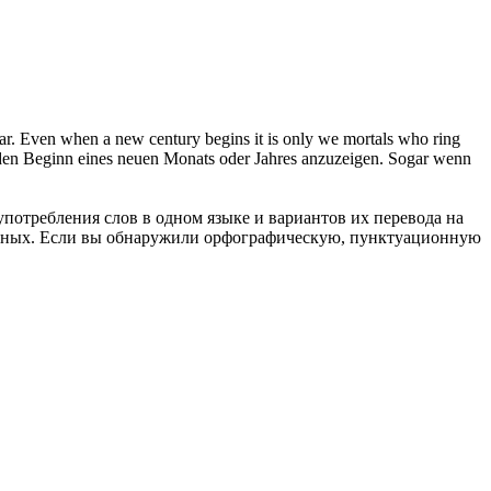
ar. Even when a new century begins it is only we mortals who ring
um den Beginn eines neuen Monats oder Jahres anzuzeigen. Sogar wenn
употребления слов в одном языке и вариантов их перевода на
анных. Если вы обнаружили орфографическую, пунктуационную