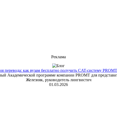
Реклама
 перевода: как вузам бесплатно получить CAT-систему PROMT T
енный Академической программе компании PROMT для представит
Железняк, руководитель лингвистич
01.03.2026