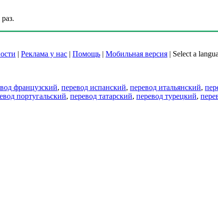
раз.
ости
|
Реклама у нас
|
Помощь
|
Мобильная версия
|
Select a langu
евод французский
,
перевод испанский
,
перевод итальянский
,
пер
евод португальский
,
перевод татарский
,
перевод турецкий
,
пере