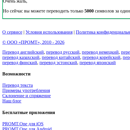
Очень жаль,
Но сейчас вы можете переводить только
5000
символов за один 
О сервисе
|
Условия использования
|
Политика конфиденциальн
© ООО «ПРОМТ», 2010 - 2026
Перевод английский
,
перевод русский
,
перевод немецкий
,
пер
перевод казахский
,
перевод китайский
,
перевод корейский
,
пер
перевод финский
,
перевод эстонский
,
перевод японский
Возможности
Перевод текста
Примеры употребления
Склонение и спряжение
Наш блог
Бесплатные приложения
PROMT.One для iOS
PROMT.One для Android