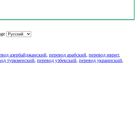
age
евод азербайджанский
,
перевод арабский
,
перевод иврит
,
вод туркменский
,
перевод узбекский
,
перевод украинский
,