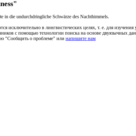
ness"
te in die undurchdringliche
Schwärze
des Nachthimmels.
ся исключительно в лингвистических целях, т. е. для изучения 
очников с помощью технологии поиска на основе двуязычных д
ию "Сообщить о проблеме" или
напишите нам