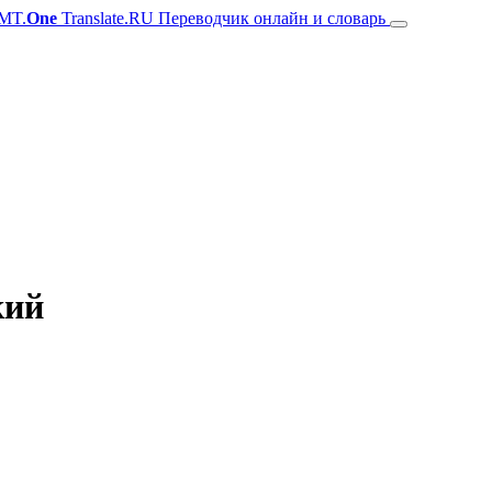
MT.
One
Translate.RU Переводчик онлайн и словарь
кий