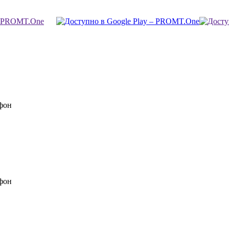
фон
фон