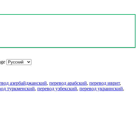
age
евод азербайджанский
,
перевод арабский
,
перевод иврит
,
вод туркменский
,
перевод узбекский
,
перевод украинский
,