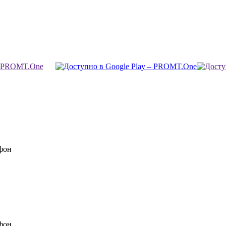
фон
фон