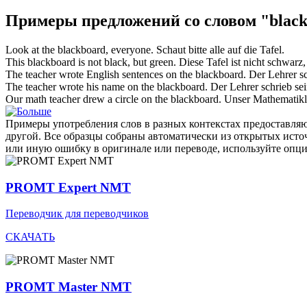
Примеры предложений со словом "blac
Look at the
blackboard
, everyone.
Schaut bitte alle auf die
Tafel
.
This
blackboard
is not black, but green.
Diese
Tafel
ist nicht schwarz,
The teacher wrote English sentences on the
blackboard
.
Der Lehrer sc
The teacher wrote his name on the
blackboard
.
Der Lehrer schrieb s
Our math teacher drew a circle on the
blackboard
.
Unser Mathematikle
Примеры употребления слов в разных контекстах предоставляют
другой. Все образцы собраны автоматически из открытых ист
или иную ошибку в оригинале или переводе, используйте опц
PROMT Expert NMT
Переводчик для переводчиков
СКАЧАТЬ
PROMT Master NMT