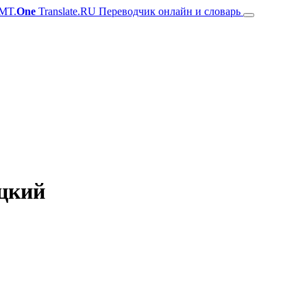
MT.
One
Translate.RU Переводчик онлайн и словарь
ецкий