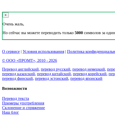
×
Очень жаль,
Но сейчас вы можете переводить только
5000
символов за один 
О сервисе
|
Условия использования
|
Политика конфиденциальн
© ООО «ПРОМТ», 2010 - 2026
Перевод английский
,
перевод русский
,
перевод немецкий
,
пер
перевод казахский
,
перевод китайский
,
перевод корейский
,
пер
перевод финский
,
перевод эстонский
,
перевод японский
Возможности
Перевод текста
Примеры употребления
Склонение и спряжение
Наш блог