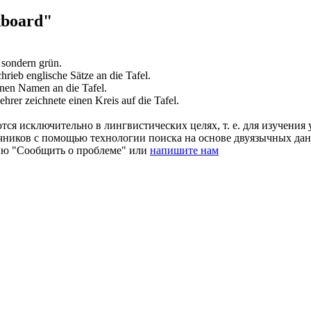
kboard"
 sondern grün.
hrieb englische Sätze an die
Tafel
.
einen Namen an die
Tafel
.
hrer zeichnete einen Kreis auf die
Tafel
.
ся исключительно в лингвистических целях, т. е. для изучения 
очников с помощью технологии поиска на основе двуязычных д
ию "Сообщить о проблеме" или
напишите нам