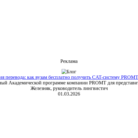
Реклама
 перевода: как вузам бесплатно получить CAT-систему PROMT T
енный Академической программе компании PROMT для представит
Железняк, руководитель лингвистич
01.03.2026