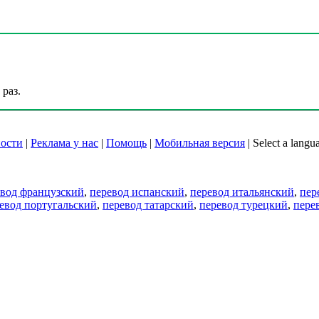
раз.
ости
|
Реклама у нас
|
Помощь
|
Мобильная версия
|
Select a langu
евод французский
,
перевод испанский
,
перевод итальянский
,
пер
евод португальский
,
перевод татарский
,
перевод турецкий
,
пере