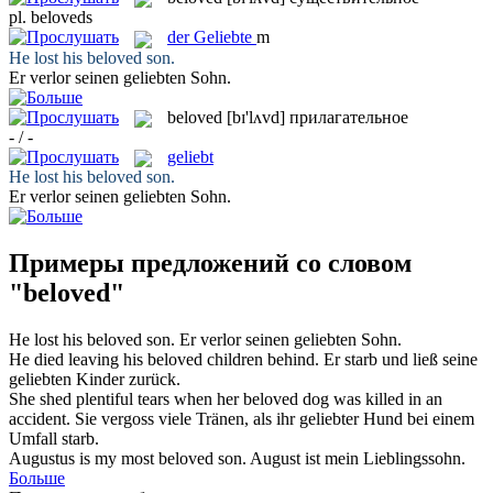
pl.
beloveds
der
Geliebte
m
He lost his
beloved
son.
Er verlor seinen
geliebten
Sohn.
beloved
[bɪ'lʌvd]
прилагательное
- / -
geliebt
He lost his
beloved
son.
Er verlor seinen
geliebten
Sohn.
Примеры предложений со словом
"beloved"
He lost his
beloved
son.
Er verlor seinen
geliebten
Sohn.
He died leaving his
beloved
children behind.
Er starb und ließ seine
geliebten
Kinder zurück.
She shed plentiful tears when her
beloved
dog was killed in an
accident.
Sie vergoss viele Tränen, als ihr
geliebter
Hund bei einem
Umfall starb.
Augustus is my most
beloved
son.
August ist mein Lieblingssohn.
Больше