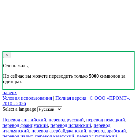
×
Очень жаль,
Но сейчас вы можете переводить только
5000
символов за
один раз.
наверх
Условия использования
|
Полная версия
|
© ООО «ПРОМТ»,
2010 - 2026
Select a language
Перевод английский
,
перевод русский
,
перевод немецкий
,
перевод французский
,
перевод испанский
,
перевод
итальянский
,
перевод азербайджанский
,
перевод арабский
,
перевод иврит
,
перевод казахский
,
перевод китайский
,