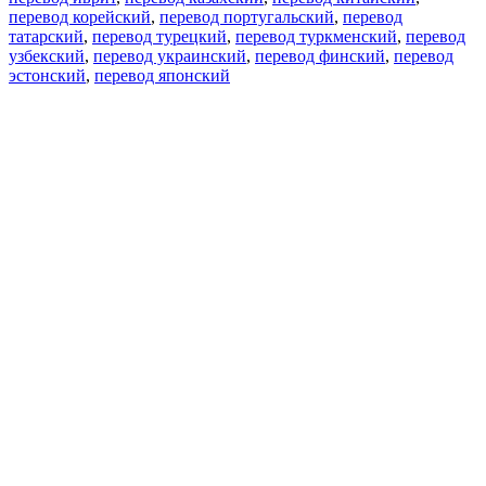
перевод корейский
,
перевод португальский
,
перевод
татарский
,
перевод турецкий
,
перевод туркменский
,
перевод
узбекский
,
перевод украинский
,
перевод финский
,
перевод
эстонский
,
перевод японский
Возможности
Перевод текста
Примеры употребления
Склонение и спряжение
Наш блог
Бесплатные приложения
PROMT.One для iOS
PROMT.One для Android
Предложения
Для разработчиков
Копировать текст