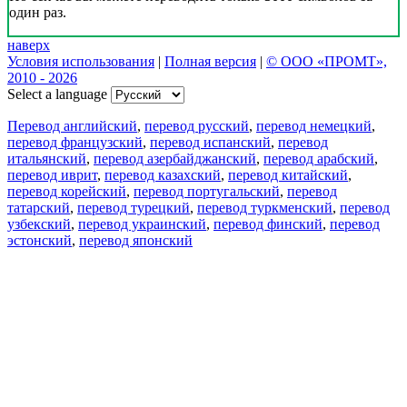
один раз.
наверх
Условия использования
|
Полная версия
|
© ООО «ПРОМТ»,
2010 - 2026
Select a language
Перевод английский
,
перевод русский
,
перевод немецкий
,
перевод французский
,
перевод испанский
,
перевод
итальянский
,
перевод азербайджанский
,
перевод арабский
,
перевод иврит
,
перевод казахский
,
перевод китайский
,
перевод корейский
,
перевод португальский
,
перевод
татарский
,
перевод турецкий
,
перевод туркменский
,
перевод
узбекский
,
перевод украинский
,
перевод финский
,
перевод
эстонский
,
перевод японский
Возможности
Перевод текста
Примеры употребления
Склонение и спряжение
Наш блог
Бесплатные приложения