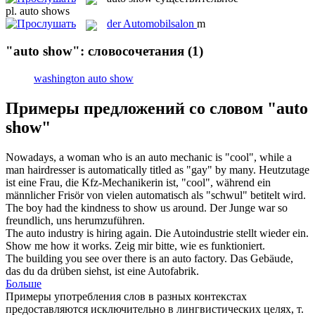
pl.
auto shows
der
Automobilsalon
m
"auto show": словосочетания
(1)
washington auto show
Примеры предложений со словом "auto
show"
Nowadays, a woman who is an
auto
mechanic is "cool", while a
man hairdresser is automatically titled as "gay" by many.
Heutzutage
ist eine Frau, die Kfz-Mechanikerin ist, "cool", während ein
männlicher Frisör von vielen automatisch als "schwul" betitelt wird.
The boy had the kindness to
show
us around.
Der Junge war so
freundlich, uns herumzuführen.
The
auto
industry is hiring again.
Die Autoindustrie stellt wieder ein.
Show
me how it works.
Zeig
mir bitte, wie es funktioniert.
The building you see over there is an
auto
factory.
Das Gebäude,
das du da drüben siehst, ist eine Autofabrik.
Больше
Примеры употребления слов в разных контекстах
предоставляются исключительно в лингвистических целях, т.