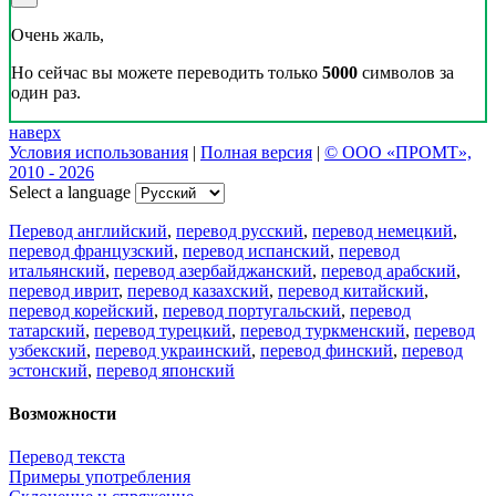
Очень жаль,
Но сейчас вы можете переводить только
5000
символов за
один раз.
наверх
Условия использования
|
Полная версия
|
© ООО «ПРОМТ»,
2010 - 2026
Select a language
Перевод английский
,
перевод русский
,
перевод немецкий
,
перевод французский
,
перевод испанский
,
перевод
итальянский
,
перевод азербайджанский
,
перевод арабский
,
перевод иврит
,
перевод казахский
,
перевод китайский
,
перевод корейский
,
перевод португальский
,
перевод
татарский
,
перевод турецкий
,
перевод туркменский
,
перевод
узбекский
,
перевод украинский
,
перевод финский
,
перевод
эстонский
,
перевод японский
Возможности
Перевод текста
Примеры употребления