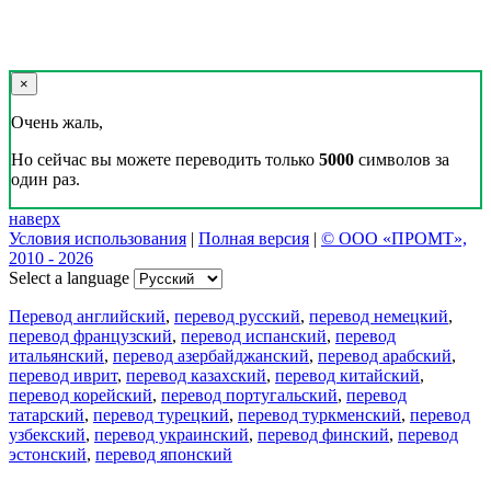
×
Очень жаль,
Но сейчас вы можете переводить только
5000
символов за
один раз.
наверх
Условия использования
|
Полная версия
|
© ООО «ПРОМТ»,
2010 - 2026
Select a language
Перевод английский
,
перевод русский
,
перевод немецкий
,
перевод французский
,
перевод испанский
,
перевод
итальянский
,
перевод азербайджанский
,
перевод арабский
,
перевод иврит
,
перевод казахский
,
перевод китайский
,
перевод корейский
,
перевод португальский
,
перевод
татарский
,
перевод турецкий
,
перевод туркменский
,
перевод
узбекский
,
перевод украинский
,
перевод финский
,
перевод
эстонский
,
перевод японский