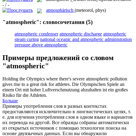
- / -
atmosphärisch
(meteorol, phys)
"atmospheric": словосочетания
(5)
atmospheric condenser
atmospheric discharge
atmospheric
steam curing
national oceanic and atmospheric administration
pressure above atmospheric
Примеры предложений со словом
"atmospheric"
Holding the Olympics where there's severe
atmospheric
pollution
gives rise to a great risk for athletes.
Die Olympischen Spiele an
einem Ort mit hoher Luftverschmutzung abzuhalten ist ein großes
Risiko für die Athleten.
Больше
Примеры употребления слов в разных контекстах
предоставляются исключительно в лингвистических целях, т.
е. для изучения употребления слов в одном языке и вариантов
их перевода на другой. Все образцы собраны автоматически
из открытых источников с помощью технологии поиска на
основе двуязычных данных. Если вы обнаружили