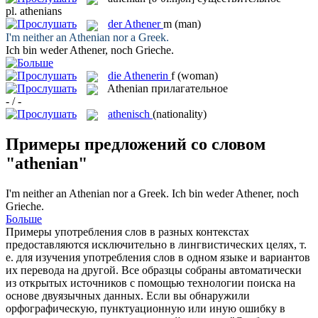
pl.
athenians
der
Athener
m
(man)
I'm neither an
Athenian
nor a Greek.
Ich bin weder
Athener
, noch Grieche.
die
Athenerin
f
(woman)
Athenian
прилагательное
- / -
athenisch
(nationality)
Примеры предложений со словом
"athenian"
I'm neither an
Athenian
nor a Greek.
Ich bin weder
Athener
, noch
Grieche.
Больше
Примеры употребления слов в разных контекстах
предоставляются исключительно в лингвистических целях, т.
е. для изучения употребления слов в одном языке и вариантов
их перевода на другой. Все образцы собраны автоматически
из открытых источников с помощью технологии поиска на
основе двуязычных данных. Если вы обнаружили
орфографическую, пунктуационную или иную ошибку в