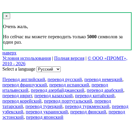
×
Очень жаль,
Но сейчас вы можете переводить только
5000
символов за
один раз.
наверх
Условия использования
|
Полная версия
|
© ООО «ПРОМТ»,
2010 - 2026
Select a language
Перевод английский
,
перевод русский
,
перевод немецкий
,
перевод французский
,
перевод испанский
,
перевод
итальянский
,
перевод азербайджанский
,
перевод арабский
,
перевод иврит
,
перевод казахский
,
перевод китайский
,
перевод корейский
,
перевод португальский
,
перевод
татарский
,
перевод турецкий
,
перевод туркменский
,
перевод
узбекский
,
перевод украинский
,
перевод финский
,
перевод
эстонский
,
перевод японский
Возможности