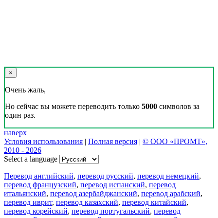
×
Очень жаль,
Но сейчас вы можете переводить только
5000
символов за
один раз.
наверх
Условия использования
|
Полная версия
|
© ООО «ПРОМТ»,
2010 - 2026
Select a language
Перевод английский
,
перевод русский
,
перевод немецкий
,
перевод французский
,
перевод испанский
,
перевод
итальянский
,
перевод азербайджанский
,
перевод арабский
,
перевод иврит
,
перевод казахский
,
перевод китайский
,
перевод корейский
,
перевод португальский
,
перевод