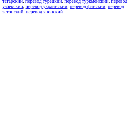
татарский
,
перевод турецкий
,
перевод туркменский
,
перевод
узбекский
,
перевод украинский
,
перевод финский
,
перевод
эстонский
,
перевод японский
Возможности
Перевод текста
Примеры употребления
Склонение и спряжение
Наш блог
Бесплатные приложения
PROMT.One для iOS
PROMT.One для Android
Предложения
Для разработчиков
Копировать текст
Копировать перевод
Сообщить о проблеме