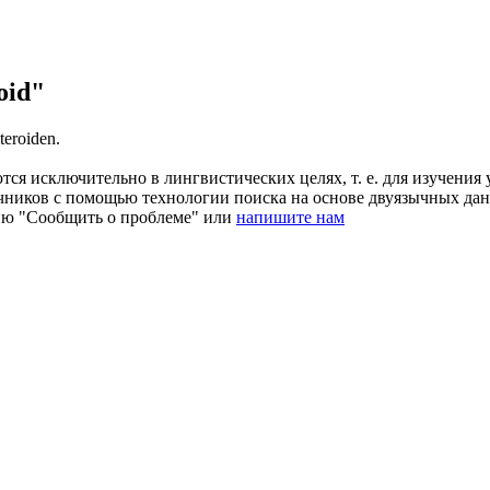
oid"
teroiden
.
ся исключительно в лингвистических целях, т. е. для изучения 
очников с помощью технологии поиска на основе двуязычных д
ию "Сообщить о проблеме" или
напишите нам