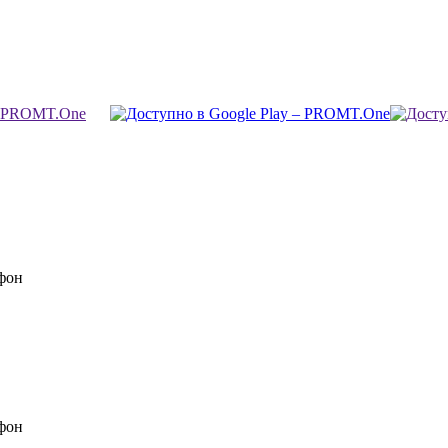
фон
фон