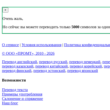
×
Очень жаль,
Но сейчас вы можете переводить только
5000
символов за один 
О сервисе
|
Условия использования
|
Политика конфиденциальн
© ООО «ПРОМТ», 2010 - 2026
Перевод английский
,
перевод русский
,
перевод немецкий
,
пер
перевод казахский
,
перевод китайский
,
перевод корейский
,
пер
перевод финский
,
перевод эстонский
,
перевод японский
Возможности
Перевод текста
Примеры употребления
Склонение и спряжение
Наш блог