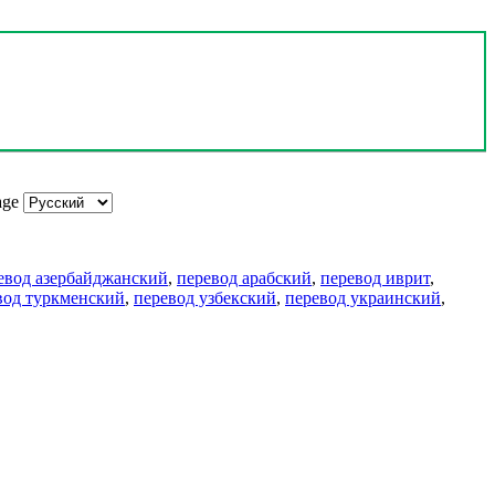
age
евод азербайджанский
,
перевод арабский
,
перевод иврит
,
вод туркменский
,
перевод узбекский
,
перевод украинский
,