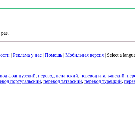
раз.
ости
|
Реклама у нас
|
Помощь
|
Мобильная версия
|
Select a langu
евод французский
,
перевод испанский
,
перевод итальянский
,
пер
евод португальский
,
перевод татарский
,
перевод турецкий
,
пере