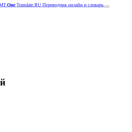
MT.
One
Translate.RU Переводчик онлайн и словарь
ий