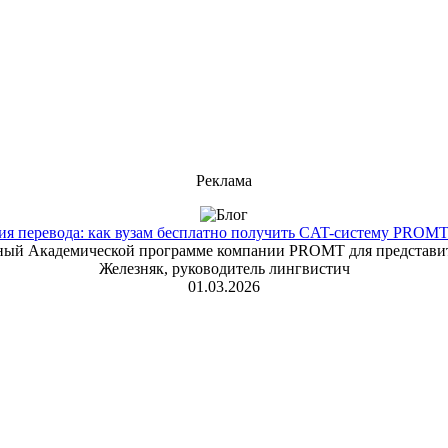
Реклама
 перевода: как вузам бесплатно получить CAT-систему PROMT T
енный Академической программе компании PROMT для представит
Железняк, руководитель лингвистич
01.03.2026