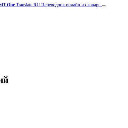
MT.
One
Translate.RU Переводчик онлайн и словарь
ий