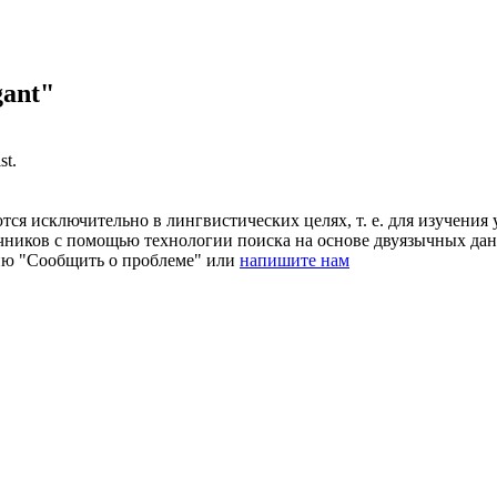
gant"
st.
ся исключительно в лингвистических целях, т. е. для изучения 
очников с помощью технологии поиска на основе двуязычных д
ию "Сообщить о проблеме" или
напишите нам