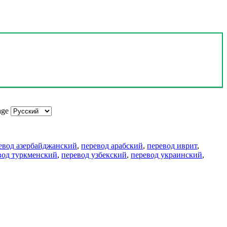
age
евод азербайджанский
,
перевод арабский
,
перевод иврит
,
вод туркменский
,
перевод узбекский
,
перевод украинский
,