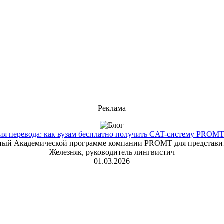
Реклама
 перевода: как вузам бесплатно получить CAT-систему PROMT T
енный Академической программе компании PROMT для представит
Железняк, руководитель лингвистич
01.03.2026