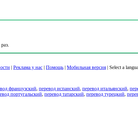
раз.
ости
|
Реклама у нас
|
Помощь
|
Мобильная версия
|
Select a langu
евод французский
,
перевод испанский
,
перевод итальянский
,
пер
евод португальский
,
перевод татарский
,
перевод турецкий
,
пере