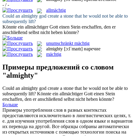
- / -
allmächtig
Could an
almighty
god create a stone that he would not be able to
subsequently lift?
Könnte ein
allmächtiger
Gott einen Stein erschaffen, den er
anschließend selbst nicht heben könnte?
unumschränkt mächtig
almighty
[ɔ:lˈmaɪtɪ]
наречие
mächtig
Примеры предложений со словом
"almighty"
Could an
almighty
god create a stone that he would not be able to
subsequently lift?
Könnte ein
allmächtiger
Gott einen Stein
erschaffen, den er anschließend selbst nicht heben könnte?
Больше
Примеры употребления слов в разных контекстах
предоставляются исключительно в лингвистических целях, т.
е. для изучения употребления слов в одном языке и вариантов
их перевода на другой. Все образцы собраны автоматически
из открытых источников с помощью технологии поиска на