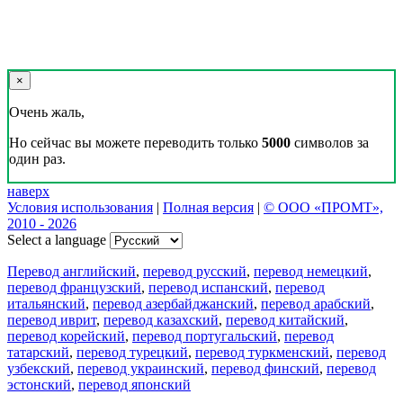
×
Очень жаль,
Но сейчас вы можете переводить только
5000
символов за
один раз.
наверх
Условия использования
|
Полная версия
|
© ООО «ПРОМТ»,
2010 - 2026
Select a language
Перевод английский
,
перевод русский
,
перевод немецкий
,
перевод французский
,
перевод испанский
,
перевод
итальянский
,
перевод азербайджанский
,
перевод арабский
,
перевод иврит
,
перевод казахский
,
перевод китайский
,
перевод корейский
,
перевод португальский
,
перевод
татарский
,
перевод турецкий
,
перевод туркменский
,
перевод
узбекский
,
перевод украинский
,
перевод финский
,
перевод
эстонский
,
перевод японский