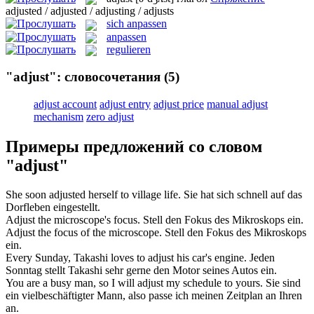
adjusted / adjusted / adjusting / adjusts
sich anpassen
anpassen
regulieren
"adjust": словосочетания
(5)
adjust account
adjust entry
adjust price
manual adjust
mechanism
zero adjust
Примеры предложений со словом
"adjust"
She soon
adjusted
herself to village life.
Sie hat sich schnell auf das
Dorfleben
eingestellt
.
Adjust
the microscope's focus.
Stell den Fokus des Mikroskops ein.
Adjust
the focus of the microscope.
Stell den Fokus des Mikroskops
ein.
Every Sunday, Takashi loves to
adjust
his car's engine.
Jeden
Sonntag stellt Takashi sehr gerne den Motor seines Autos ein.
You are a busy man, so I will
adjust
my schedule to yours.
Sie sind
ein vielbeschäftigter Mann, also passe ich meinen Zeitplan an Ihren
an.