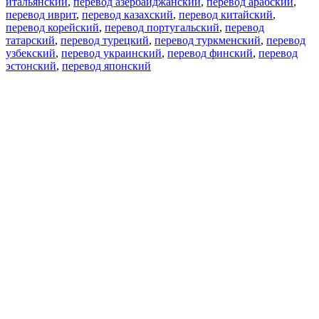
итальянский
,
перевод азербайджанский
,
перевод арабский
,
перевод иврит
,
перевод казахский
,
перевод китайский
,
перевод корейский
,
перевод португальский
,
перевод
татарский
,
перевод турецкий
,
перевод туркменский
,
перевод
узбекский
,
перевод украинский
,
перевод финский
,
перевод
эстонский
,
перевод японский
Возможности
Перевод текста
Примеры употребления
Склонение и спряжение
Наш блог
Бесплатные приложения
PROMT.One для iOS
PROMT.One для Android
Предложения
Для разработчиков