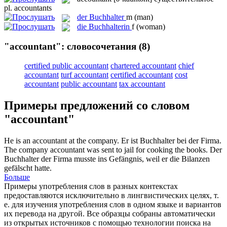
pl.
accountants
der
Buchhalter
m
(man)
die
Buchhalterin
f
(woman)
"accountant": словосочетания
(8)
certified public accountant
chartered accountant
chief
accountant
turf accountant
certified accountant
cost
accountant
public accountant
tax accountant
Примеры предложений со словом
"accountant"
He is an
accountant
at the company.
Er ist
Buchhalter
bei der Firma.
The company
accountant
was sent to jail for cooking the books.
Der
Buchhalter
der Firma musste ins Gefängnis, weil er die Bilanzen
gefälscht hatte.
Больше
Примеры употребления слов в разных контекстах
предоставляются исключительно в лингвистических целях, т.
е. для изучения употребления слов в одном языке и вариантов
их перевода на другой. Все образцы собраны автоматически
из открытых источников с помощью технологии поиска на