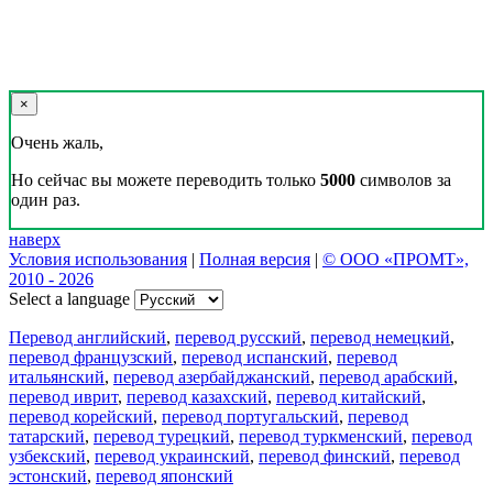
×
Очень жаль,
Но сейчас вы можете переводить только
5000
символов за
один раз.
наверх
Условия использования
|
Полная версия
|
© ООО «ПРОМТ»,
2010 - 2026
Select a language
Перевод английский
,
перевод русский
,
перевод немецкий
,
перевод французский
,
перевод испанский
,
перевод
итальянский
,
перевод азербайджанский
,
перевод арабский
,
перевод иврит
,
перевод казахский
,
перевод китайский
,
перевод корейский
,
перевод португальский
,
перевод
татарский
,
перевод турецкий
,
перевод туркменский
,
перевод
узбекский
,
перевод украинский
,
перевод финский
,
перевод
эстонский
,
перевод японский